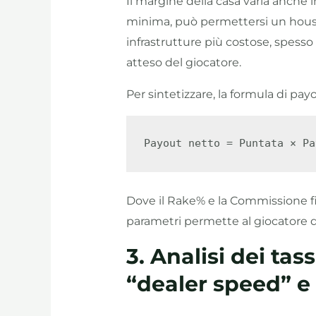
Il margine della casa varia anche 
minima, può permettersi un house e
infrastrutture più costose, spesso
atteso del giocatore.
Per sintetizzare, la formula di pay
Dove il Rake% e la Commissione fi
parametri permette al giocatore di
3. Analisi dei tass
“dealer speed” e