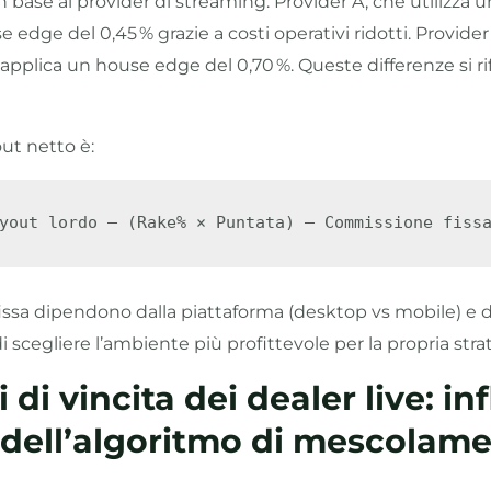
in base al provider di streaming. Provider A, che utilizza
dge del 0,45 % grazie a costi operativi ridotti. Provider
 applica un house edge del 0,70 %. Queste differenze si r
out netto è:
ssa dipendono dalla piattaforma (desktop vs mobile) e d
 scegliere l’ambiente più profittevole per la propria stra
i di vincita dei dealer live: i
 dell’algoritmo di mescolam