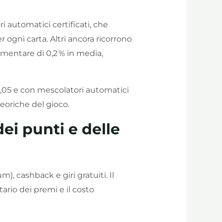
 automatici certificati, che
 ogni carta. Altri ancora ricorrono
umentare di 0,2 % in media,
1,05 e con mescolatori automatici
teoriche del gioco.
ei punti e delle
m), cashback e giri gratuiti. Il
tario dei premi e il costo