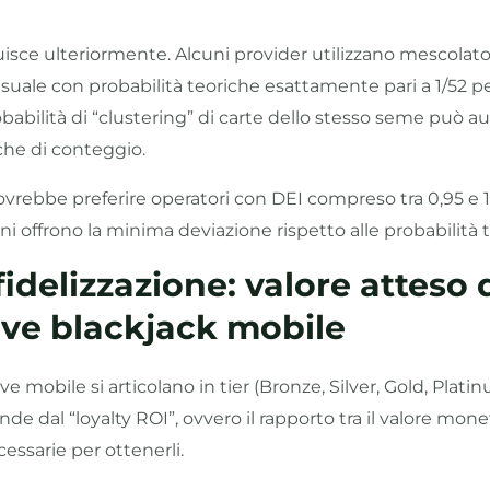
sce ulteriormente. Alcuni provider utilizzano mescolatori
uale con probabilità teoriche esattamente pari a 1/52 per
babilità di “clustering” di carte dello stesso seme può a
che di conteggio.
dovrebbe preferire operatori con DEI compreso tra 0,95 e 
ni offrono la minima deviazione rispetto alle probabilità 
idelizzazione: valore atteso d
ive blackjack mobile
ve mobile si articolano in tier (Bronze, Silver, Gold, Platinu
nde dal “loyalty ROI”, ovvero il rapporto tra il valore mone
ssarie per ottenerli.