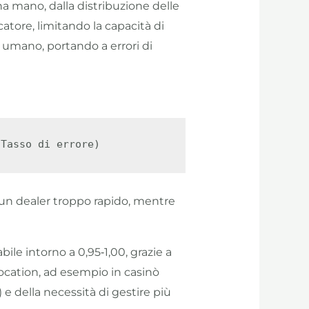
a mano, dalla distribuzione delle
atore, limitando la capacità di
e umano, portando a errori di
o un dealer troppo rapido, mentre
le intorno a 0,95‑1,00, grazie a
location, ad esempio in casinò
) e della necessità di gestire più