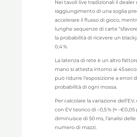
Nei tavoli live tradizionali il dea
raggiungimento di una soglia prede
accelerare il flusso di gioco, me
lunghe sequenze di carte “sfavorev
la probabilità di ricevere un black
0,4 %.
La latenza di rete è un altro fatt
mano si attesta intorno ai 45 seco
può ridurre l’esposizione a errori
probabilità di ogni mossa.
Per calcolare la variazione dell’
con EV teorico di –0,5 % (≈ –€0,05 
diminuisce di 50 ms, l’analisi dell
numero di mazzi.