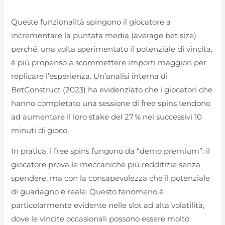
Queste funzionalità spingono il giocatore a
incrementare la puntata media (average bet size)
perché, una volta sperimentato il potenziale di vincita,
è più propenso a scommettere importi maggiori per
replicare l’esperienza. Un’analisi interna di
BetConstruct (2023) ha evidenziato che i giocatori che
hanno completato una sessione di free spins tendono
ad aumentare il loro stake del 27 % nei successivi 10
minuti di gioco.
In pratica, i free spins fungono da “demo premium”: il
giocatore prova le meccaniche più redditizie senza
spendere, ma con la consapevolezza che il potenziale
di guadagno è reale. Questo fenomeno è
particolarmente evidente nelle slot ad alta volatilità,
dove le vincite occasionali possono essere molto