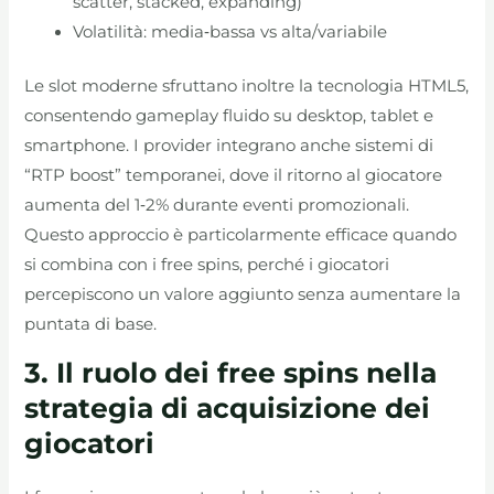
scatter, stacked, expanding)
Volatilità: media‑bassa vs alta/variabile
Le slot moderne sfruttano inoltre la tecnologia HTML5,
consentendo gameplay fluido su desktop, tablet e
smartphone. I provider integrano anche sistemi di
“RTP boost” temporanei, dove il ritorno al giocatore
aumenta del 1‑2% durante eventi promozionali.
Questo approccio è particolarmente efficace quando
si combina con i free spins, perché i giocatori
percepiscono un valore aggiunto senza aumentare la
puntata di base.
3. Il ruolo dei free spins nella
strategia di acquisizione dei
giocatori