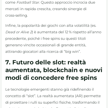
come
Football Star
. Questo approccio incrocia due
mercati in rapida crescita, creando sinergie di
cross‑selling.
Infine, la popolarità dei giochi con alta volatilità (es.
Dead or Alive 2
) è aumentata del 12 % rispetto all’anno
precedente, poiché i free spins su questi titoli
generano vincite occasionali di grande entità,
attirando giocatori alla ricerca di “big win”.
7. Futuro delle slot: realtà
aumentata, blockchain e nuovi
modi di concedere free spins
Le tecnologie emergenti stanno già ridefinendo il
concetto di “slot”. La realtà aumentata (AR) permette
di proiettare i rulli su superfici fisiche, trasformando il