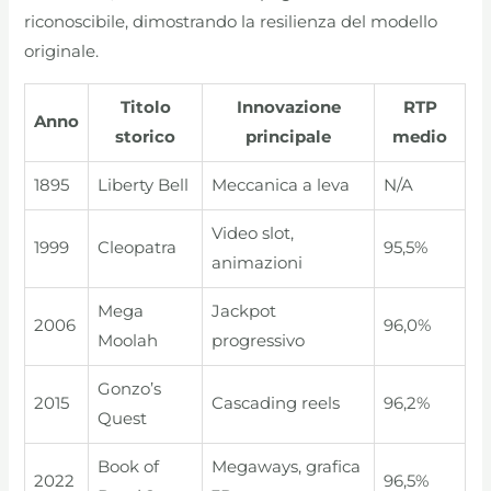
riconoscibile, dimostrando la resilienza del modello
originale.
Titolo
Innovazione
RTP
Anno
storico
principale
medio
1895
Liberty Bell
Meccanica a leva
N/A
Video slot,
1999
Cleopatra
95,5%
animazioni
Mega
Jackpot
2006
96,0%
Moolah
progressivo
Gonzo’s
2015
Cascading reels
96,2%
Quest
Book of
Megaways, grafica
2022
96,5%