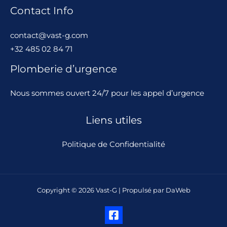
Contact Info
contact@vast-g.com
+32 485 02 84 71
Plomberie d’urgence
Nous sommes ouvert 24/7 pour les appel d’urgence
Liens utiles
Politique de Confidentialité
Copyright © 2026 Vast-G | Propulsé par
DaWeb