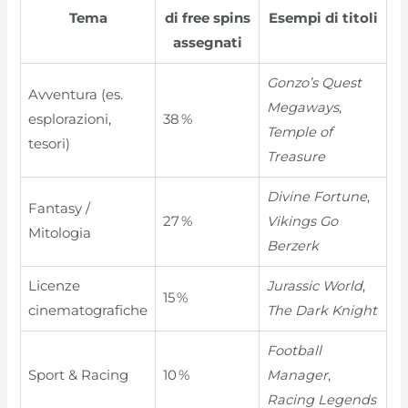
Tema
di free spins
Esempi di titoli
assegnati
Gonzo’s Quest
Avventura (es.
Megaways
,
esplorazioni,
38 %
Temple of
tesori)
Treasure
Divine Fortune
,
Fantasy /
27 %
Vikings Go
Mitologia
Berzerk
Licenze
Jurassic World
,
15 %
cinematografiche
The Dark Knight
Football
Sport & Racing
10 %
Manager
,
Racing Legends