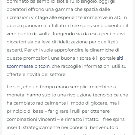
dominato da semplici slot a rullo singolo, oggi gli
operatori offrono una gamma che spazia dalle
ricreazioni vintage alle esperienze immersive in 3D. In
questo panorama affollato, i free spins sono diventati il
vero punto di svolta, fungendo sia da esca per i nuovi
giocatori sia da leva di fidelizzazione per quelli più
esperti. Per chi vuole approfondire le dinamiche di
queste promozioni, una buona risorsa è il portale
siti
scommesse bitcoin
, che raccoglie informazioni utili su
offerte e novità del settore.
Le slot, che un tempo erano semplici macchine a
moneta, hanno subito una rivoluzione tecnologica che
ha cambiato radicalmente il modo di giocare, ma il
principio di base – far girare i rulli per ottenere
combinazioni vincenti – è rimasto intatto. I free spins,
inseriti strategicamente nei bonus di benvenuto o