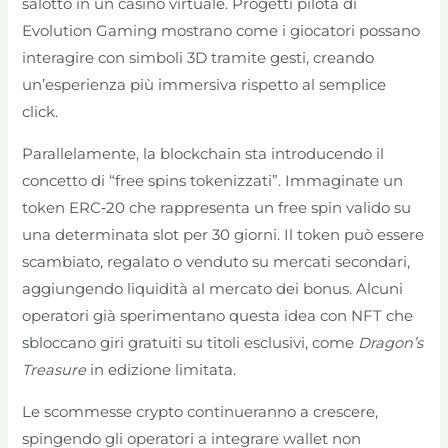
salotto in un casinò virtuale. Progetti pilota di
Evolution Gaming mostrano come i giocatori possano
interagire con simboli 3D tramite gesti, creando
un’esperienza più immersiva rispetto al semplice
click.
Parallelamente, la blockchain sta introducendo il
concetto di “free spins tokenizzati”. Immaginate un
token ERC‑20 che rappresenta un free spin valido su
una determinata slot per 30 giorni. Il token può essere
scambiato, regalato o venduto su mercati secondari,
aggiungendo liquidità al mercato dei bonus. Alcuni
operatori già sperimentano questa idea con NFT che
sbloccano giri gratuiti su titoli esclusivi, come
Dragon’s
Treasure
in edizione limitata.
Le scommesse crypto continueranno a crescere,
spingendo gli operatori a integrare wallet non