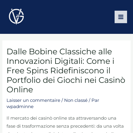
Aller
au
contenu
MAI
ME
Dalle Bobine Classiche alle
Innovazioni Digitali: Come i
Free Spins Ridefiniscono il
Portfolio dei Giochi nei Casinò
Online
Laisser un commentaire
/
Non classé
/ Par
wpadminne
Il mercato dei casinò online sta attraversando una
fase di trasformazione senza precedenti: da una volta