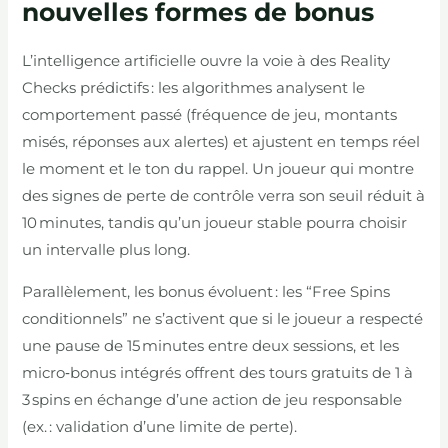
nouvelles formes de bonus
L’intelligence artificielle ouvre la voie à des Reality
Checks prédictifs : les algorithmes analysent le
comportement passé (fréquence de jeu, montants
misés, réponses aux alertes) et ajustent en temps réel
le moment et le ton du rappel. Un joueur qui montre
des signes de perte de contrôle verra son seuil réduit à
10 minutes, tandis qu’un joueur stable pourra choisir
un intervalle plus long.
Parallèlement, les bonus évoluent : les “Free Spins
conditionnels” ne s’activent que si le joueur a respecté
une pause de 15 minutes entre deux sessions, et les
micro‑bonus intégrés offrent des tours gratuits de 1 à
3 spins en échange d’une action de jeu responsable
(ex. : validation d’une limite de perte).