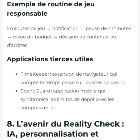
Exemple de routine de jeu
responsable
5 minutes de jeu → notification → pause de 2 minutes
→ revue du budget → décision de continuer ou
d’arrêter.
Applications tierces utiles
TimeKeeper : extension de navigateur qui
compte le temps passé sur les sites de casino.
SpendGuard : application mobile qui
synchronise les limites de dépôt avec les
comptes de jeu.
8. L’avenir du Reality Check :
IA, personnalisation et