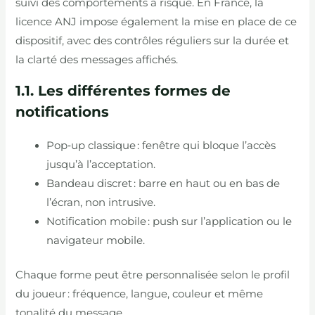
suivi des comportements à risque. En France, la
licence ANJ impose également la mise en place de ce
dispositif, avec des contrôles réguliers sur la durée et
la clarté des messages affichés.
1.1. Les différentes formes de
notifications
Pop‑up classique : fenêtre qui bloque l’accès
jusqu’à l’acceptation.
Bandeau discret : barre en haut ou en bas de
l’écran, non intrusive.
Notification mobile : push sur l’application ou le
navigateur mobile.
Chaque forme peut être personnalisée selon le profil
du joueur : fréquence, langue, couleur et même
tonalité du message.