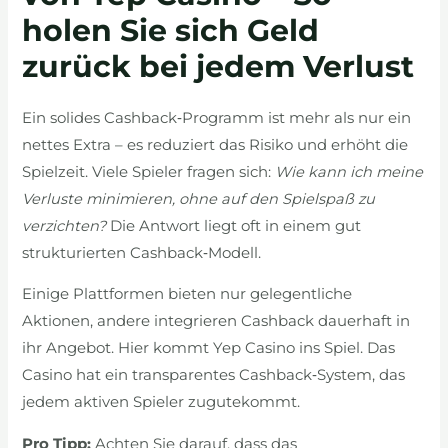
holen Sie sich Geld
zurück bei jedem Verlust
Ein solides Cashback‑Programm ist mehr als nur ein
nettes Extra – es reduziert das Risiko und erhöht die
Spielzeit. Viele Spieler fragen sich:
Wie kann ich meine
Verluste minimieren, ohne auf den Spielspaß zu
verzichten?
Die Antwort liegt oft in einem gut
strukturierten Cashback‑Modell.
Einige Plattformen bieten nur gelegentliche
Aktionen, andere integrieren Cashback dauerhaft in
ihr Angebot. Hier kommt Yep Casino ins Spiel. Das
Casino hat ein transparentes Cashback‑System, das
jedem aktiven Spieler zugutekommt.
Pro Tipp:
Achten Sie darauf, dass das