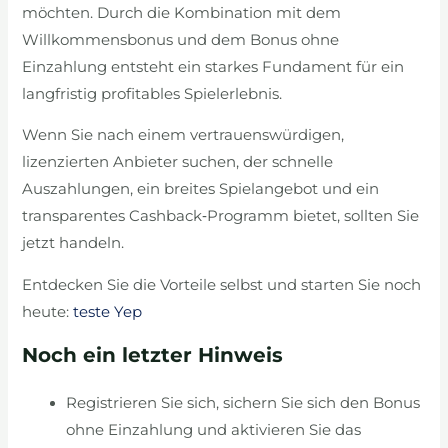
möchten. Durch die Kombination mit dem
Willkommensbonus und dem Bonus ohne
Einzahlung entsteht ein starkes Fundament für ein
langfristig profitables Spielerlebnis.
Wenn Sie nach einem vertrauenswürdigen,
lizenzierten Anbieter suchen, der schnelle
Auszahlungen, ein breites Spielangebot und ein
transparentes Cashback‑Programm bietet, sollten Sie
jetzt handeln.
Entdecken Sie die Vorteile selbst und starten Sie noch
heute:
teste Yep
Noch ein letzter Hinweis
Registrieren Sie sich, sichern Sie sich den Bonus
ohne Einzahlung und aktivieren Sie das