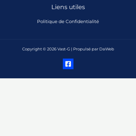
Liens utiles
Politique de Confidentialité
Copyright © 2026 Vast-G | Propulsé par
DaWeb