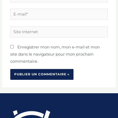
E-
mail*
Site
Internet
Enregistrer mon nom, mon e-mail et mon
site dans le navigateur pour mon prochain
commentaire.