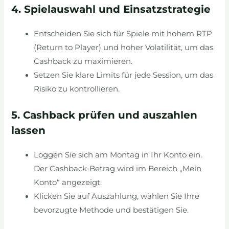
4. Spielauswahl und Einsatzstrategie
Entscheiden Sie sich für Spiele mit hohem RTP
(Return to Player) und hoher Volatilität, um das
Cashback zu maximieren.
Setzen Sie klare Limits für jede Session, um das
Risiko zu kontrollieren.
5. Cashback prüfen und auszahlen
lassen
Loggen Sie sich am Montag in Ihr Konto ein.
Der Cashback‑Betrag wird im Bereich „Mein
Konto“ angezeigt.
Klicken Sie auf Auszahlung, wählen Sie Ihre
bevorzugte Methode und bestätigen Sie.