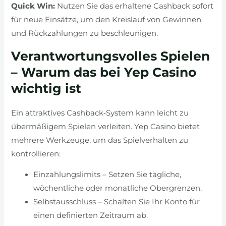
Quick Win:
Nutzen Sie das erhaltene Cashback sofort
für neue Einsätze, um den Kreislauf von Gewinnen
und Rückzahlungen zu beschleunigen.
Verantwortungsvolles Spielen
– Warum das bei Yep Casino
wichtig ist
Ein attraktives Cashback‑System kann leicht zu
übermäßigem Spielen verleiten. Yep Casino bietet
mehrere Werkzeuge, um das Spielverhalten zu
kontrollieren:
Einzahlungslimits – Setzen Sie tägliche,
wöchentliche oder monatliche Obergrenzen.
Selbstausschluss – Schalten Sie Ihr Konto für
einen definierten Zeitraum ab.