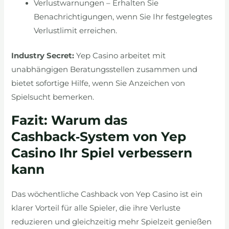
Verlustwarnungen – Erhalten Sie
Benachrichtigungen, wenn Sie Ihr festgelegtes
Verlustlimit erreichen.
Industry Secret:
Yep Casino arbeitet mit
unabhängigen Beratungsstellen zusammen und
bietet sofortige Hilfe, wenn Sie Anzeichen von
Spielsucht bemerken.
Fazit: Warum das
Cashback‑System von Yep
Casino Ihr Spiel verbessern
kann
Das wöchentliche Cashback von Yep Casino ist ein
klarer Vorteil für alle Spieler, die ihre Verluste
reduzieren und gleichzeitig mehr Spielzeit genießen