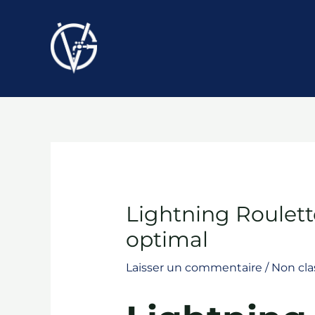
Aller
au
contenu
Lightning Roulett
optimal
Laisser un commentaire
/
Non cla