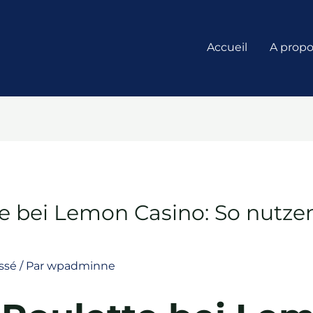
Accueil
A prop
e bei Lemon Casino: So nutzen
ssé
/ Par
wpadminne