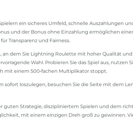
pielern ein sicheres Umfeld, schnelle Auszahlungen und
us und der Bonus ohne Einzahlung ermöglichen einen ri
für Transparenz und Fairness.
an dem Sie Lightning Roulette mit hoher Qualität und 
vorragende Wahl. Probieren Sie das Spiel aus, nutzen Si
h mit einem 500‑fachen Multiplikator stoppt.
m sofort loszulegen, besuchen Sie die Seite mit dem L
ner guten Strategie, diszipliniertem Spielen und dem ric
öglichkeit, mit einem einzigen Dreh groß zu gewinnen. Vi