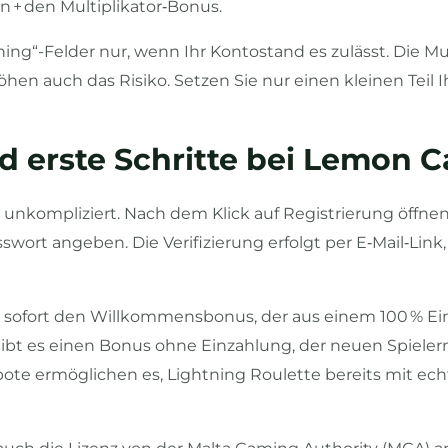
 + den Multiplikator‑Bonus.
ning“-Felder nur, wenn Ihr Kontostand es zulässt. Die M
öhen auch das Risiko. Setzen Sie nur einen kleinen Teil I
d erste Schritte bei Lemon C
 unkompliziert. Nach dem Klick auf Registrierung öffnen
swort angeben. Die Verifizierung erfolgt per E‑Mail‑Link
 sofort den Willkommensbonus, der aus einem 100 % Ei
h gibt es einen Bonus ohne Einzahlung, der neuen Spiele
ote ermöglichen es, Lightning Roulette bereits mit ech