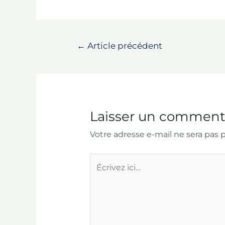
Navigation
←
Article précédent
de
l’article
Laisser un comment
Votre adresse e-mail ne sera pas p
Écrivez
ici…