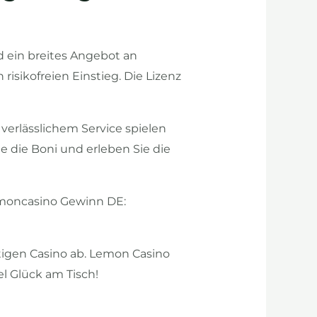
 ein breites Angebot an
sikofreien Einstieg. Die Lizenz
verlässlichem Service spielen
e die Boni und erleben Sie die
emoncasino Gewinn DE:
htigen Casino ab. Lemon Casino
el Glück am Tisch!