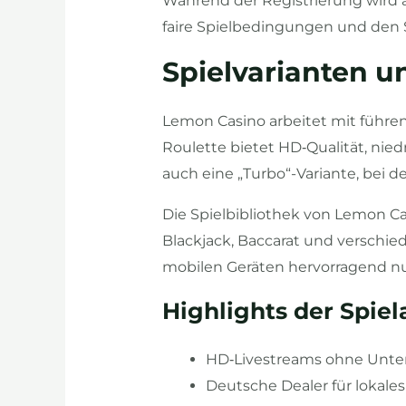
Während der Registrierung wird a
faire Spielbedingungen und den S
Spielvarianten u
Lemon Casino arbeitet mit führe
Roulette bietet HD‑Qualität, nie
auch eine „Turbo“-Variante, bei de
Die Spielbibliothek von Lemon Ca
Blackjack, Baccarat und verschie
mobilen Geräten hervorragend nu
Highlights der Spie
HD‑Livestreams ohne Unt
Deutsche Dealer für lokales