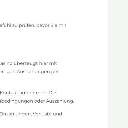
fühl zu prüfen, bevor Sie mit
Casino überzeugt hier mit
ortigen Auszahlungen per
on Kontakt aufnehmen. Die
nusbedingungen oder Auszahlung.
r Einzahlungen, Verluste und