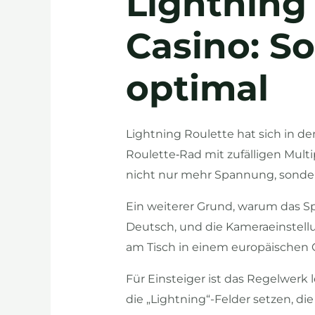
Lightning
Casino: So
optimal
Lightning Roulette hat sich in den
Roulette‑Rad mit zufälligen Mult
nicht nur mehr Spannung, sondern
Ein weiterer Grund, warum das Spie
Deutsch, und die Kameraeinstellun
am Tisch in einem europäischen 
Für Einsteiger ist das Regelwerk 
die „Lightning“-Felder setzen, di