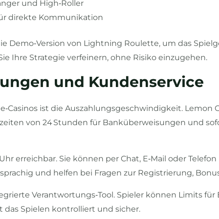
änger und High‑Roller
für direkte Kommunikation
ie Demo‑Version von Lightning Roulette, um das Spielge
e Ihre Strategie verfeinern, ohne Risiko einzugehen.
lungen und Kundenservice
ine‑Casinos ist die Auszahlungsgeschwindigkeit. Lemon 
szeiten von 24 Stunden für Banküberweisungen und sof
 Uhr erreichbar. Sie können per Chat, E‑Mail oder Telef
hsprachig und helfen bei Fragen zur Registrierung, Bo
tegrierte Verantwortungs‑Tool. Spieler können Limits fü
 das Spielen kontrolliert und sicher.