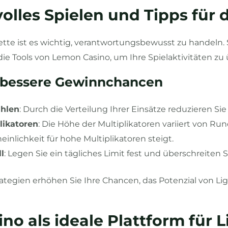
lles Spielen und Tipps für 
tte ist es wichtig, verantwortungsbewusst zu handeln. 
 die Tools von Lemon Casino, um Ihre Spielaktivitäten z
r bessere Gewinnchancen
ahlen
: Durch die Verteilung Ihrer Einsätze reduzieren Sie
likatoren
: Die Höhe der Multiplikatoren variiert von Ru
inlichkeit für hohe Multiplikatoren steigt.
l
: Legen Sie ein tägliches Limit fest und überschreiten Si
ategien erhöhen Sie Ihre Chancen, das Potenzial von Lig
no als ideale Plattform für 