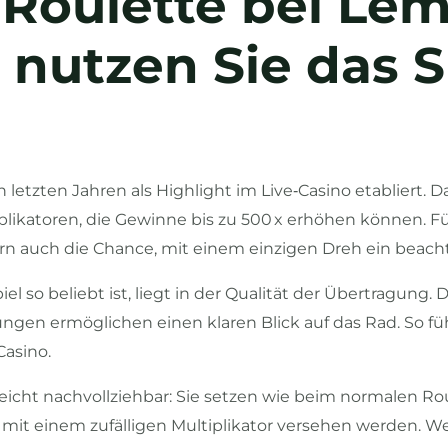
 Roulette bei Le
 nutzen Sie das S
 letzten Jahren als Highlight im Live‑Casino etabliert. D
iplikatoren, die Gewinne bis zu 500 x erhöhen können. F
 auch die Chance, mit einem einzigen Dreh ein beachtli
l so beliebt ist, liegt in der Qualität der Übertragung. 
gen ermöglichen einen klaren Blick auf das Rad. So fühle
Casino.
leicht nachvollziehbar: Sie setzen wie beim normalen Ro
e mit einem zufälligen Multiplikator versehen werden. We