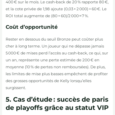
400 € sur le mois. Le cash‑back de 20 % rapporte 80 €,
et la cote privée de 1,98 ajoute (0,03 × 2 000) = 60 €. Le
ROI total augmente de (80 + 60)/2 000 ≈ 7 %.
Coût d’opportunité
Rester en dessous du seuil Bronze peut coûter plus
cher à long terme. Un joueur qui ne dépasse jamais
5 000 € de mises perd l’accès au cash‑back, ce qui, sur
un an, représente une perte estimée de 200 € en
moyenne (10 % de pertes non remboursées). De plus,
les limites de mise plus basses empêchent de profiter
des grosses opportunités de Kelly lorsqu’elles
surgissent.
5. Cas d’étude : succès de paris
de playoffs grâce au statut VIP