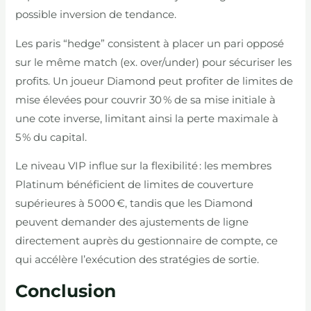
possible inversion de tendance.
Les paris “hedge” consistent à placer un pari opposé
sur le même match (ex. over/under) pour sécuriser les
profits. Un joueur Diamond peut profiter de limites de
mise élevées pour couvrir 30 % de sa mise initiale à
une cote inverse, limitant ainsi la perte maximale à
5 % du capital.
Le niveau VIP influe sur la flexibilité : les membres
Platinum bénéficient de limites de couverture
supérieures à 5 000 €, tandis que les Diamond
peuvent demander des ajustements de ligne
directement auprès du gestionnaire de compte, ce
qui accélère l’exécution des stratégies de sortie.
Conclusion