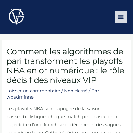
Aller
au
contenu
MAI
ME
Comment les algorithmes de
pari transforment les playoffs
NBA en or numérique : le rôle
décisif des niveaux VIP
Laisser un commentaire
/
Non classé
/ Par
wpadminne
Les playoffs NBA sont l’apogée de la saison
basket‑ballistique : chaque match peut basculer la
trajectoire d’une franchise et déclencher des vagues
de paris en ligne. Cette frénésie s’accompagne d’un