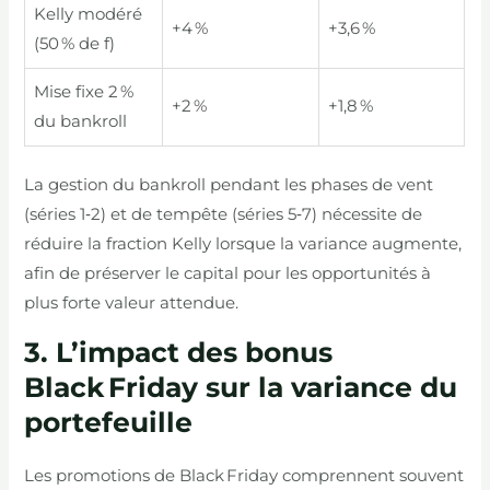
Kelly modéré
+4 %
+3,6 %
(50 % de f)
Mise fixe 2 %
+2 %
+1,8 %
du bankroll
La gestion du bankroll pendant les phases de vent
(séries 1‑2) et de tempête (séries 5‑7) nécessite de
réduire la fraction Kelly lorsque la variance augmente,
afin de préserver le capital pour les opportunités à
plus forte valeur attendue.
3. L’impact des bonus
Black Friday sur la variance du
portefeuille
Les promotions de Black Friday comprennent souvent