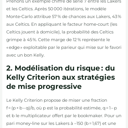
Prenons un exemple chiffré de série 7 entre les Lakers
et les Celtics. Après 50 000 itérations, le modèle
Monte‑Carlo attribue 57 % de chances aux Lakers, 43 %
aux Celtics. En appliquant le facteur home‑court (les
Celtics jouent à domicile), la probabilité des Celtics
grimpe à 45 %. Cette marge de 12 % représente le
« edge » exploitable par le parieur qui mise sur le favori
avec un bon Kelly.
2. Modélisation du risque : du
Kelly Criterion aux stratégies
de mise progressive
Le Kelly Criterion propose de miser une fraction
f = (p × b – q)/b, où p est la probabilité estimée, q = 1 – p
et b le multiplicateur offert par le bookmaker. Pour un
pari money‑line sur les Lakers à –150 (b = 1,67) et une