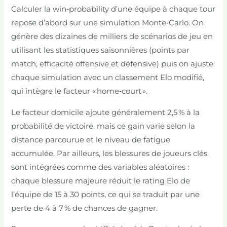
Calculer la win‑probability d’une équipe à chaque tour
repose d’abord sur une simulation Monte‑Carlo. On
génère des dizaines de milliers de scénarios de jeu en
utilisant les statistiques saisonnières (points par
match, efficacité offensive et défensive) puis on ajuste
chaque simulation avec un classement Elo modifié,
qui intègre le facteur « home‑court ».
Le facteur domicile ajoute généralement 2,5 % à la
probabilité de victoire, mais ce gain varie selon la
distance parcourue et le niveau de fatigue
accumulée. Par ailleurs, les blessures de joueurs clés
sont intégrées comme des variables aléatoires :
chaque blessure majeure réduit le rating Elo de
l’équipe de 15 à 30 points, ce qui se traduit par une
perte de 4 à 7 % de chances de gagner.