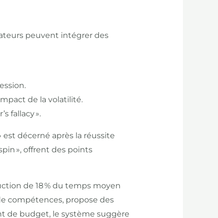
rateurs peuvent intégrer des
ession.
 impact de la volatilité.
s fallacy ».
 est décerné après la réussite
pin », offrent des points
duction de 18 % du temps moyen
re de compétences, propose des
nt de budget, le système suggère