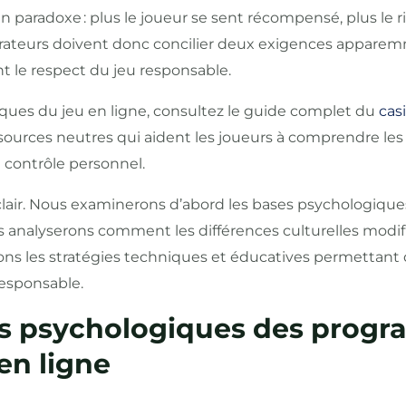
 un paradoxe : plus le joueur se sent récompensé, plus l
érateurs doivent donc concilier deux exigences appare
t le respect du jeu responsable.
iques du jeu en ligne, consultez le guide complet du
cas
ources neutres qui aident les joueurs à comprendre le
e contrôle personnel.
r clair. Nous examinerons d’abord les bases psychologiqu
s analyserons comment les différences culturelles modif
erons les stratégies techniques et éducatives permetta
 responsable.
s psychologiques des progra
en ligne