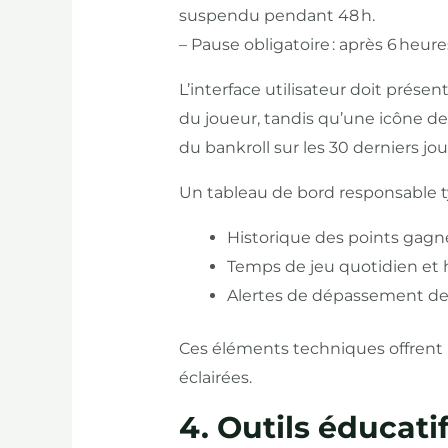
suspendu pendant 48 h.
– Pause obligatoire : après 6 heu
L’interface utilisateur doit prése
du joueur, tandis qu’une icône de
du bankroll sur les 30 derniers jou
Un tableau de bord responsable 
Historique des points gagn
Temps de jeu quotidien et
Alertes de dépassement de s
Ces éléments techniques offrent un
éclairées.
4. Outils éducati