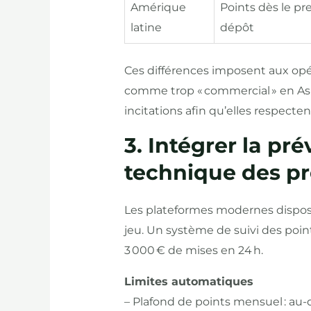
Amérique
Points dès le pr
latine
dépôt
Ces différences imposent aux op
comme trop « commercial » en Asie,
incitations afin qu’elles respecten
3. Intégrer la pr
technique des pr
Les plateformes modernes dispose
jeu. Un système de suivi des poi
3 000 € de mises en 24 h.
Limites automatiques
– Plafond de points mensuel : au-d