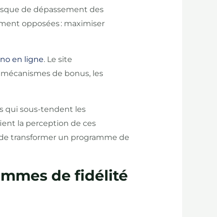
e risque de dépassement des
mment opposées : maximiser
ino en ligne
. Le site
s mécanismes de bonus, les
es qui sous-tendent les
ient la perception de ces
nt de transformer un programme de
mmes de fidélité