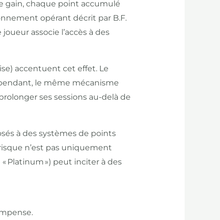
e gain, chaque point accumulé
onnement opérant décrit par B.F.
 joueur associe l’accès à des
e) accentuent cet effet. Le
 Cependant, le même mécanisme
 prolonger ses sessions au-delà de
osés à des systèmes de points
 risque n’est pas uniquement
 « Platinum ») peut inciter à des
ompense.