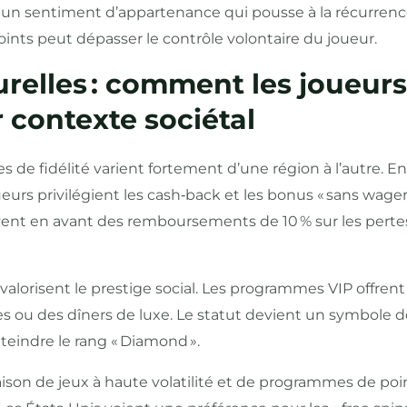
rée un sentiment d’appartenance qui pousse à la récurrenc
ints peut dépasser le contrôle volontaire du joueur.
turelles : comment les joueur
r contexte sociétal
 de fidélité varient fortement d’une région à l’autre. En
eurs privilégient les cash‑back et les bonus « sans wager
uvent en avant des remboursements de 10 % sur les pert
s valorisent le prestige social. Les programmes VIP offrent
 ou des dîners de luxe. Le statut devient un symbole de 
teindre le rang « Diamond ».
on de jeux à haute volatilité et de programmes de point