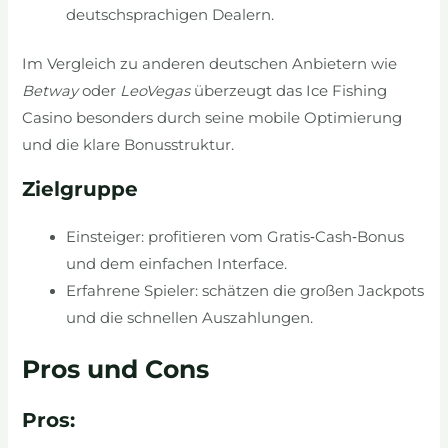
deutschsprachigen Dealern.
Im Vergleich zu anderen deutschen Anbietern wie
Betway
oder
LeoVegas
überzeugt das Ice Fishing
Casino besonders durch seine mobile Optimierung
und die klare Bonusstruktur.
Zielgruppe
Einsteiger: profitieren vom Gratis‑Cash‑Bonus
und dem einfachen Interface.
Erfahrene Spieler: schätzen die großen Jackpots
und die schnellen Auszahlungen.
Pros und Cons
Pros: