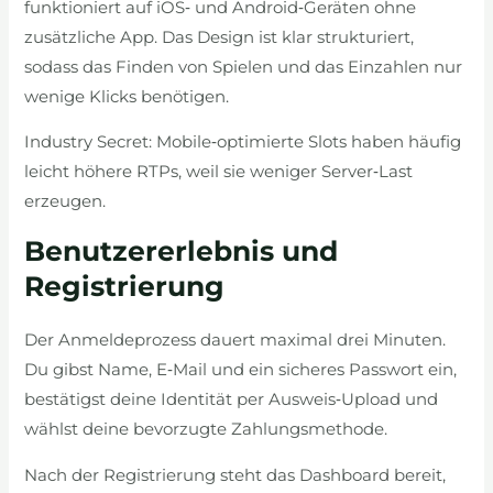
funktioniert auf iOS‑ und Android‑Geräten ohne
zusätzliche App. Das Design ist klar strukturiert,
sodass das Finden von Spielen und das Einzahlen nur
wenige Klicks benötigen.
Industry Secret: Mobile‑optimierte Slots haben häufig
leicht höhere RTPs, weil sie weniger Server‑Last
erzeugen.
Benutzererlebnis und
Registrierung
Der Anmeldeprozess dauert maximal drei Minuten.
Du gibst Name, E‑Mail und ein sicheres Passwort ein,
bestätigst deine Identität per Ausweis‑Upload und
wählst deine bevorzugte Zahlungsmethode.
Nach der Registrierung steht das Dashboard bereit,