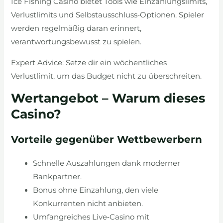
Ice Fishing Casino bietet Tools wie Einzahlungslimits,
Verlustlimits und Selbstausschluss‑Optionen. Spieler
werden regelmäßig daran erinnert,
verantwortungsbewusst zu spielen.
Expert Advice: Setze dir ein wöchentliches
Verlustlimit, um das Budget nicht zu überschreiten.
Wertangebot – Warum dieses
Casino?
Vorteile gegenüber Wettbewerbern
Schnelle Auszahlungen dank moderner
Bankpartner.
Bonus ohne Einzahlung, den viele
Konkurrenten nicht anbieten.
Umfangreiches Live‑Casino mit