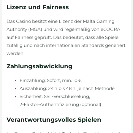
Lizenz und Fairness
Das Casino besitzt eine Lizenz der Malta Gaming
Authority (MGA) und wird regelmäßig von eCOGRA
auf Fairness geprüft. Das bedeutet, dass alle Spiele
zufällig und nach internationalen Standards generiert
werden.
Zahlungsabwicklung
Einzahlung: Sofort, min. 10 €
Auszahlung: 24 h bis 48 h, je nach Methode
Sicherheit: SSL‑Verschlüsselung,
2‑Faktor‑Authentifizierung (optional)
Verantwortungsvolles Spielen