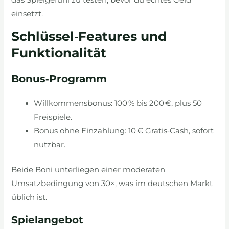
einsetzt.
Schlüssel‑Features und
Funktionalität
Bonus‑Programm
Willkommensbonus: 100 % bis 200 €, plus 50
Freispiele.
Bonus ohne Einzahlung: 10 € Gratis‑Cash, sofort
nutzbar.
Beide Boni unterliegen einer moderaten
Umsatzbedingung von 30×, was im deutschen Markt
üblich ist.
Spielangebot