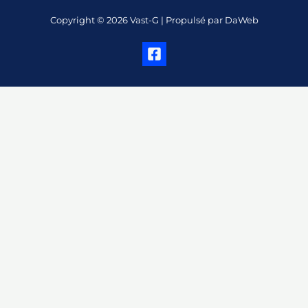
Copyright © 2026 Vast-G | Propulsé par
DaWeb