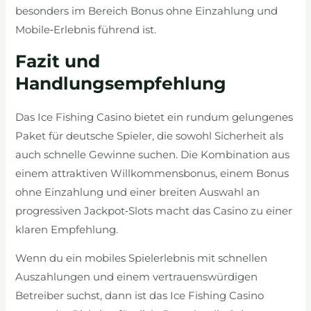
besonders im Bereich Bonus ohne Einzahlung und
Mobile‑Erlebnis führend ist.
Fazit und
Handlungsempfehlung
Das Ice Fishing Casino bietet ein rundum gelungenes
Paket für deutsche Spieler, die sowohl Sicherheit als
auch schnelle Gewinne suchen. Die Kombination aus
einem attraktiven Willkommensbonus, einem Bonus
ohne Einzahlung und einer breiten Auswahl an
progressiven Jackpot‑Slots macht das Casino zu einer
klaren Empfehlung.
Wenn du ein mobiles Spielerlebnis mit schnellen
Auszahlungen und einem vertrauenswürdigen
Betreiber suchst, dann ist das Ice Fishing Casino