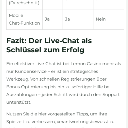
(Durchschnitt)
Mobile
Ja
Ja
Nein
Chat‑Funktion
Fazit: Der Live‑Chat als
Schlüssel zum Erfolg
Ein effektiver Live‑Chat ist bei Lemon Casino mehr als
nur Kundenservice – er ist ein strategisches
Werkzeug. Von schnellen Registrierungen über
Bonus‑Optimierung bis hin zu sofortiger Hilfe bei
Auszahlungen – jeder Schritt wird durch den Support
unterstützt.
Nutzen Sie die hier vorgestellten Tipps, um Ihre
Spielzeit zu verbessern, verantwortungsbewusst zu