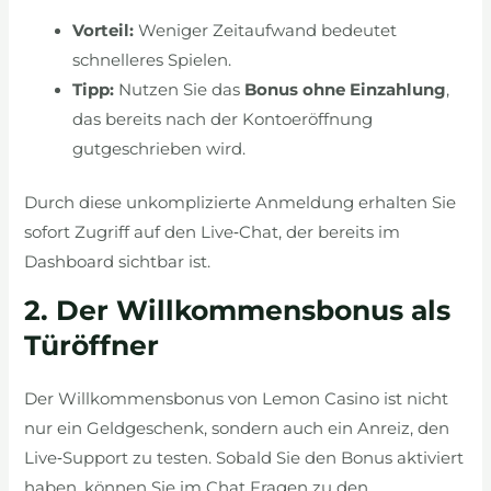
Vorteil:
Weniger Zeitaufwand bedeutet
schnelleres Spielen.
Tipp:
Nutzen Sie das
Bonus ohne Einzahlung
,
das bereits nach der Kontoeröffnung
gutgeschrieben wird.
Durch diese unkomplizierte Anmeldung erhalten Sie
sofort Zugriff auf den Live‑Chat, der bereits im
Dashboard sichtbar ist.
2. Der Willkommensbonus als
Türöffner
Der Willkommensbonus von Lemon Casino ist nicht
nur ein Geldgeschenk, sondern auch ein Anreiz, den
Live‑Support zu testen. Sobald Sie den Bonus aktiviert
haben, können Sie im Chat Fragen zu den