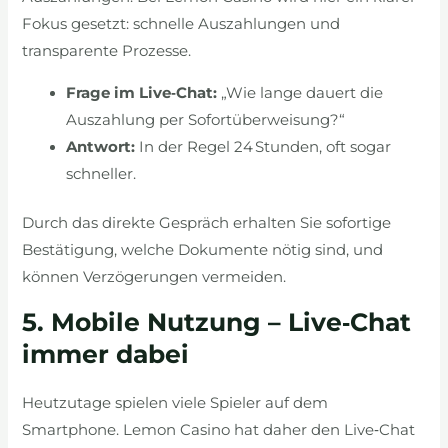
Fokus gesetzt: schnelle Auszahlungen und
transparente Prozesse.
Frage im Live‑Chat:
„Wie lange dauert die
Auszahlung per Sofortüberweisung?“
Antwort:
In der Regel 24 Stunden, oft sogar
schneller.
Durch das direkte Gespräch erhalten Sie sofortige
Bestätigung, welche Dokumente nötig sind, und
können Verzögerungen vermeiden.
5. Mobile Nutzung – Live‑Chat
immer dabei
Heutzutage spielen viele Spieler auf dem
Smartphone. Lemon Casino hat daher den Live‑Chat