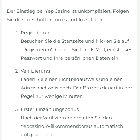
Der Einstieg bei Yep Casino ist unkompliziert. Folgen
Sie diesen Schritten, um sofort loszulegen:
Registrierung
Besuchen Sie die Startseite und klicken Sie auf
„Registrieren“. Geben Sie Ihre E‑Mail, ein starkes
Passwort und Ihre persönlichen Daten ein.
Verifizierung
Laden Sie einen Lichtbildausweis und einen
Adressnachweis hoch. Der Prozess dauert in der
Regel nur wenige Minuten.
Erster Einzahlungsbonus
Nach der Verifizierung erhalten Sie den
Yepcasino Willkommensbonus automatisch
gutgeschrieben.