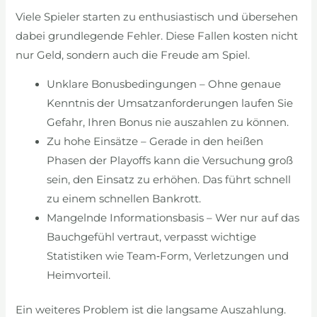
Viele Spieler starten zu enthusiastisch und übersehen
dabei grundlegende Fehler. Diese Fallen kosten nicht
nur Geld, sondern auch die Freude am Spiel.
Unklare Bonusbedingungen – Ohne genaue
Kenntnis der Umsatzanforderungen laufen Sie
Gefahr, Ihren Bonus nie auszahlen zu können.
Zu hohe Einsätze – Gerade in den heißen
Phasen der Playoffs kann die Versuchung groß
sein, den Einsatz zu erhöhen. Das führt schnell
zu einem schnellen Bankrott.
Mangelnde Informationsbasis – Wer nur auf das
Bauchgefühl vertraut, verpasst wichtige
Statistiken wie Team‑Form, Verletzungen und
Heimvorteil.
Ein weiteres Problem ist die langsame Auszahlung.