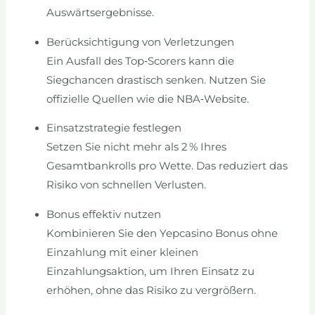
Auswärtsergebnisse.
Berücksichtigung von Verletzungen
Ein Ausfall des Top‑Scorers kann die
Siegchancen drastisch senken. Nutzen Sie
offizielle Quellen wie die NBA‑Website.
Einsatzstrategie festlegen
Setzen Sie nicht mehr als 2 % Ihres
Gesamtbankrolls pro Wette. Das reduziert das
Risiko von schnellen Verlusten.
Bonus effektiv nutzen
Kombinieren Sie den Yepcasino Bonus ohne
Einzahlung mit einer kleinen
Einzahlungsaktion, um Ihren Einsatz zu
erhöhen, ohne das Risiko zu vergrößern.