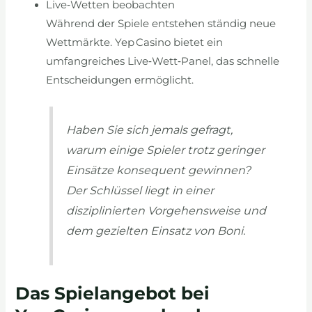
Live‑Wetten beobachten
Während der Spiele entstehen ständig neue
Wettmärkte. Yep Casino bietet ein
umfangreiches Live‑Wett‑Panel, das schnelle
Entscheidungen ermöglicht.
Haben Sie sich jemals gefragt,
warum einige Spieler trotz geringer
Einsätze konsequent gewinnen?
Der Schlüssel liegt in einer
disziplinierten Vorgehensweise und
dem gezielten Einsatz von Boni.
Das Spielangebot bei