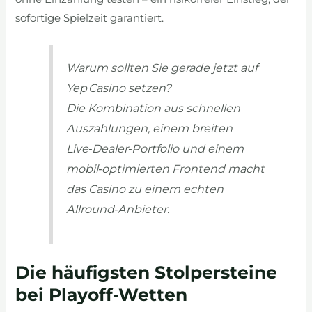
sofortige Spielzeit garantiert.
Warum sollten Sie gerade jetzt auf
Yep Casino setzen?
Die Kombination aus schnellen
Auszahlungen, einem breiten
Live‑Dealer‑Portfolio und einem
mobil‑optimierten Frontend macht
das Casino zu einem echten
Allround‑Anbieter.
Die häufigsten Stolpersteine
bei Playoff‑Wetten