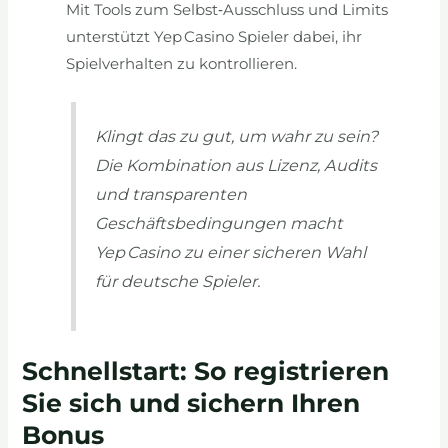
Mit Tools zum Selbst‑Ausschluss und Limits
unterstützt Yep Casino Spieler dabei, ihr
Spielverhalten zu kontrollieren.
Klingt das zu gut, um wahr zu sein?
Die Kombination aus Lizenz, Audits
und transparenten
Geschäftsbedingungen macht
Yep Casino zu einer sicheren Wahl
für deutsche Spieler.
Schnellstart: So registrieren
Sie sich und sichern Ihren
Bonus