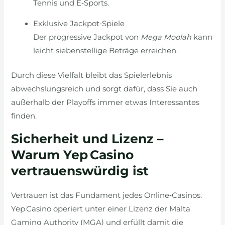
Tennis und E‑Sports.
Exklusive Jackpot‑Spiele
Der progressive Jackpot von
Mega Moolah
kann
leicht siebenstellige Beträge erreichen.
Durch diese Vielfalt bleibt das Spielerlebnis
abwechslungsreich und sorgt dafür, dass Sie auch
außerhalb der Playoffs immer etwas Interessantes
finden.
Sicherheit und Lizenz –
Warum Yep Casino
vertrauenswürdig ist
Vertrauen ist das Fundament jedes Online‑Casinos.
Yep Casino operiert unter einer Lizenz der Malta
Gaming Authority (MGA) und erfüllt damit die