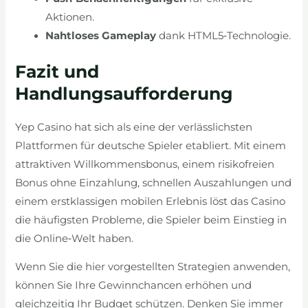
Aktionen.
Nahtloses Gameplay
dank HTML5‑Technologie.
Fazit und
Handlungsaufforderung
Yep Casino hat sich als eine der verlässlichsten
Plattformen für deutsche Spieler etabliert. Mit einem
attraktiven Willkommensbonus, einem risikofreien
Bonus ohne Einzahlung, schnellen Auszahlungen und
einem erstklassigen mobilen Erlebnis löst das Casino
die häufigsten Probleme, die Spieler beim Einstieg in
die Online‑Welt haben.
Wenn Sie die hier vorgestellten Strategien anwenden,
können Sie Ihre Gewinnchancen erhöhen und
gleichzeitig Ihr Budget schützen. Denken Sie immer