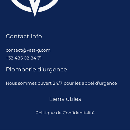
Contact Info
contact@vast-g.com
+32 485 02 84 71
Plomberie d’urgence
Nous sommes ouvert 24/7 pour les appel d’urgence
Liens utiles
Politique de Confidentialité