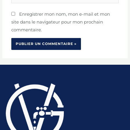
Internet
Enregistrer mon nom, mon e-mail et mon
site dans le navigateur pour mon prochain
commentaire.