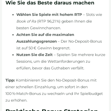
Wie Sie das Beste daraus machen
Wählen Sie Spiele mit hohem RTP
– Slots wie
Book of Ra
(RTP 96,21 %) geben Ihnen die
besten Gewinnchancen.
Achten Sie auf die maximalen
Auszahlungsgrenzen
– Der No‑Deposit‑Bonus
ist auf 50 € Gewinn begrenzt.
Nutzen Sie die Zeit
– Spielen Sie mehrere kurze
Sessions, um die Wettanforderungen zu
erfüllen, bevor das Guthaben verfällt.
Tipp:
Kombinieren Sie den No‑Deposit‑Bonus mit
einer schnellen Einzahlung, um sofort in den
100 %‑Match‑Bonus zu wechseln und Ihr Spielbudget
zu erhöhen.