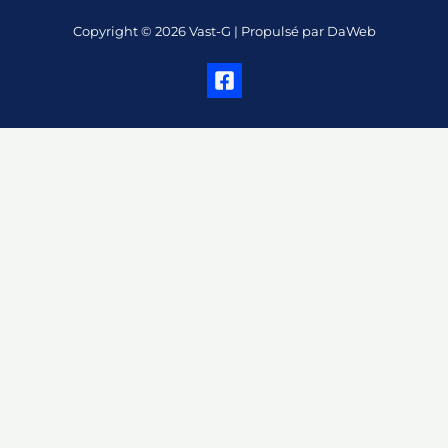
Copyright © 2026 Vast-G | Propulsé par
DaWeb