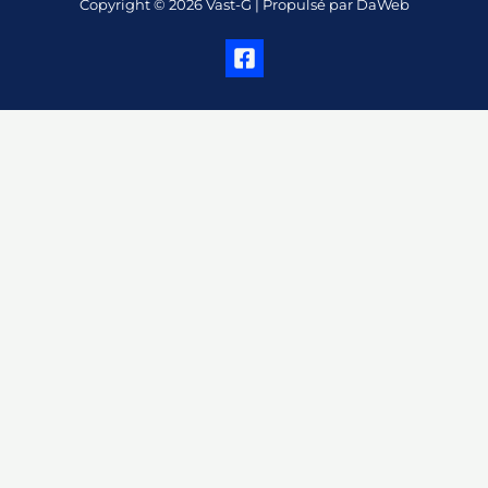
Copyright © 2026 Vast-G | Propulsé par
DaWeb