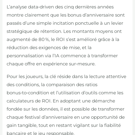
L’analyse data‑driven des cinq dernières années
montre clairement que les bonus d’anniversaire sont
passés d’une simple incitation ponctuelle à un levier
stratégique de rétention. Les montants moyens ont
augmenté de 80 %, le ROI s’est amélioré grâce à la
réduction des exigences de mise, et la
personnalisation via l’IA commence à transformer
chaque offre en expérience sur‑mesure.
Pour les joueurs, la clé réside dans la lecture attentive
des conditions, la comparaison des ratios
bonus‑to‑condition et l’utilisation d’outils comme les
calculateurs de ROI. En adoptant une démarche
fondée sur les données, il est possible de transformer
chaque festival d’anniversaire en une opportunité de
gain tangible, tout en restant vigilant sur la fiabilité
bancaire et le jeu responsable.