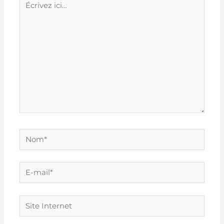
ici…
Nom*
E-
mail*
Site
Internet