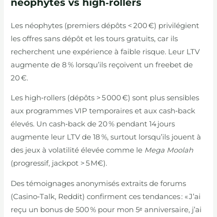
néophytes vs high‑rollers
Les néophytes (premiers dépôts < 200 €) privilégient
les offres sans dépôt et les tours gratuits, car ils
recherchent une expérience à faible risque. Leur LTV
augmente de 8 % lorsqu’ils reçoivent un freebet de
20 €.
Les high‑rollers (dépôts > 5 000 €) sont plus sensibles
aux programmes VIP temporaires et aux cash‑back
élevés. Un cash‑back de 20 % pendant 14 jours
augmente leur LTV de 18 %, surtout lorsqu’ils jouent à
des jeux à volatilité élevée comme le
Mega Moolah
(progressif, jackpot > 5 M€).
Des témoignages anonymisés extraits de forums
(Casino‑Talk, Reddit) confirment ces tendances : « J’ai
reçu un bonus de 500 % pour mon 5ᵉ anniversaire, j’ai