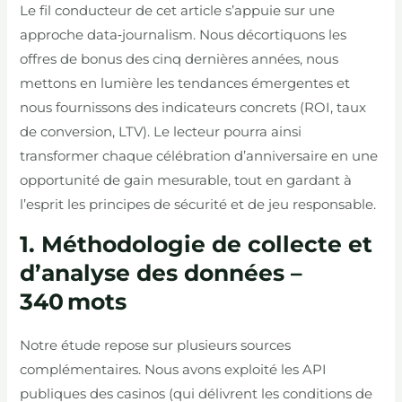
Le fil conducteur de cet article s’appuie sur une
approche data‑journalism. Nous décortiquons les
offres de bonus des cinq dernières années, nous
mettons en lumière les tendances émergentes et
nous fournissons des indicateurs concrets (ROI, taux
de conversion, LTV). Le lecteur pourra ainsi
transformer chaque célébration d’anniversaire en une
opportunité de gain mesurable, tout en gardant à
l’esprit les principes de sécurité et de jeu responsable.
1. Méthodologie de collecte et
d’analyse des données –
340 mots
Notre étude repose sur plusieurs sources
complémentaires. Nous avons exploité les API
publiques des casinos (qui délivrent les conditions de