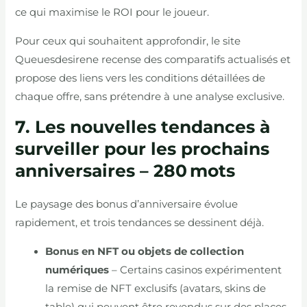
ce qui maximise le ROI pour le joueur.
Pour ceux qui souhaitent approfondir, le site
Queuesdesirene recense des comparatifs actualisés et
propose des liens vers les conditions détaillées de
chaque offre, sans prétendre à une analyse exclusive.
7. Les nouvelles tendances à
surveiller pour les prochains
anniversaires – 280 mots
Le paysage des bonus d’anniversaire évolue
rapidement, et trois tendances se dessinent déjà.
Bonus en NFT ou objets de collection
numériques
– Certains casinos expérimentent
la remise de NFT exclusifs (avatars, skins de
table) qui peuvent être revendus sur des places