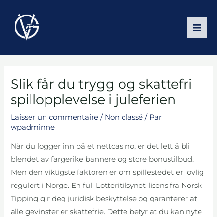
Aller
au
contenu
MAI
ME
Slik får du trygg og skattefri
spillopplevelse i juleferien
Laisser un commentaire
/
Non classé
/ Par
wpadminne
Når du logger inn på et nettcasino, er det lett å bli
blendet av fargerike bannere og store bonustilbud.
Men den viktigste faktoren er om spillestedet er lovlig
regulert i Norge. En full Lotteritilsynet‑lisens fra Norsk
Tipping gir deg juridisk beskyttelse og garanterer at
alle gevinster er skattefrie. Dette betyr at du kan nyte