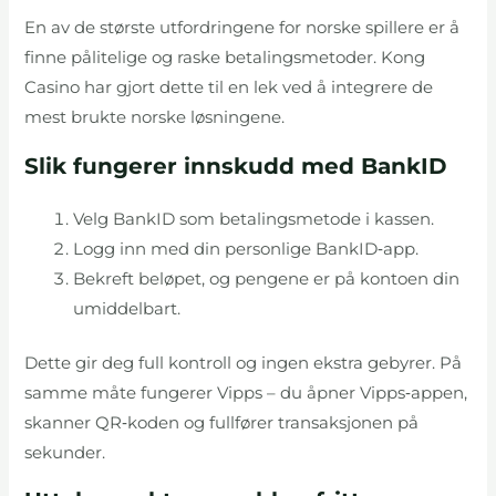
En av de største utfordringene for norske spillere er å
finne pålitelige og raske betalingsmetoder. Kong
Casino har gjort dette til en lek ved å integrere de
mest brukte norske løsningene.
Slik fungerer innskudd med BankID
Velg BankID som betalingsmetode i kassen.
Logg inn med din personlige BankID‑app.
Bekreft beløpet, og pengene er på kontoen din
umiddelbart.
Dette gir deg full kontroll og ingen ekstra gebyrer. På
samme måte fungerer Vipps – du åpner Vipps‑appen,
skanner QR‑koden og fullfører transaksjonen på
sekunder.