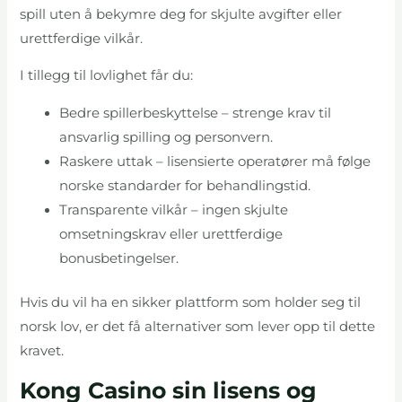
spill uten å bekymre deg for skjulte avgifter eller
urettferdige vilkår.
I tillegg til lovlighet får du:
Bedre spillerbeskyttelse – strenge krav til
ansvarlig spilling og personvern.
Raskere uttak – lisensierte operatører må følge
norske standarder for behandlingstid.
Transparente vilkår – ingen skjulte
omsetningskrav eller urettferdige
bonusbetingelser.
Hvis du vil ha en sikker plattform som holder seg til
norsk lov, er det få alternativer som lever opp til dette
kravet.
Kong Casino sin lisens og