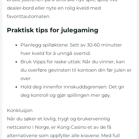
dealer‑bord eller nyte en rolig kveld med
favorittautomaten.
Praktisk tips for julegaming
Planlegg spilløktene: Sett av 30‑60 minutter
hver kveld for å unngå overtid.
Bruk Vipps for raske uttak: Når du vinner, kan
du overføre gevinsten til kontoen din før julen er
over.
Hold deg innenfor innskuddsgrensen: Det gir
deg kontroll og gjør spillingen mer gøy.
Konklusjon
Når du søker et lovlig, trygt og brukervennlig
nettcasino i Norge, er Kong Casino et av de få
alternativene som oppfyller alle kravene. Med full