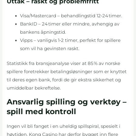
Uttak – raskt og problemfritt
Visa/Mastercard – behandlingstid 12‑24 timer.
BankID – 24 timer eller mindre, avhengig av
bankens åpningstid.
Vipps – vanligvis 1‑2 timer, perfekt for spillere
som vil ha gevinsten raskt.
Statistikk fra bransjeanalyse viser at 85 % av norske
spillere foretrekker betalingsløsninger som er knyttet
til deres egen bank, fordi de gir ekstra sikkerhet og
umiddelbar bekreftelse.
Ansvarlig spilling og verktøy –
spill med kontroll
Ingen vil bli fanget i en uheldig spillspiral, spesielt i
høytiden. Kong Casino har derfor bygget inn flere