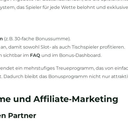
stem, das Spieler für jede Wette belohnt und exklusive V
n
(z. B. 30‑fache Bonussumme).
an, damit sowohl Slot‑ als auch Tischspieler profitieren.
n sichtbar im
FAQ
und im Bonus‑Dashboard.
erwendet ein mehrstufiges Treueprogramm, das von einf
. Dadurch bleibt das Bonusprogramm nicht nur attrakti
e und Affiliate‑Marketing
en Partner