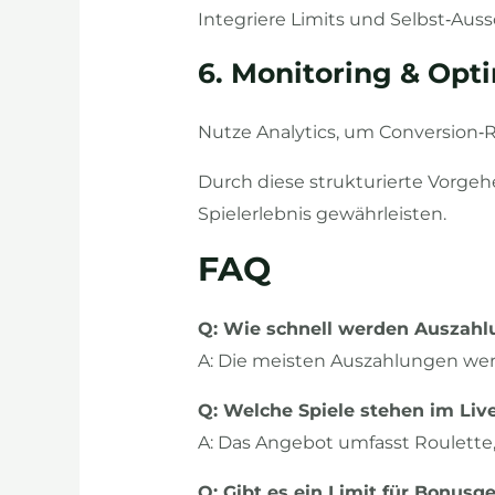
Integriere Limits und Selbst‑Aus
6. Monitoring & Opt
Nutze Analytics, um Conversion‑
Durch diese strukturierte Vorgeh
Spielerlebnis gewährleisten.
FAQ
Q: Wie schnell werden Auszahlu
A: Die meisten Auszahlungen wer
Q: Welche Spiele stehen im Liv
A: Das Angebot umfasst Roulette,
Q: Gibt es ein Limit für Bonus