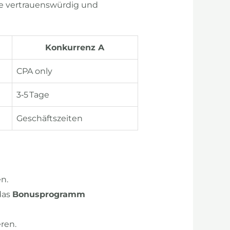
 die vertrauenswürdig und
Konkurrenz A
CPA only
3‑5 Tage
Geschäftszeiten
n.
das
Bonusprogramm
ren.