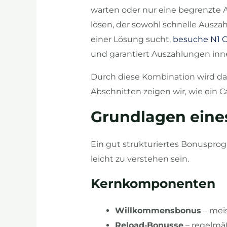
warten oder nur eine begrenzte A
lösen, der sowohl schnelle Auszah
einer Lösung sucht,
besuche N1 C
und garantiert Auszahlungen inn
Durch diese Kombination wird das
Abschnitten zeigen wir, wie ein C
Grundlagen eine
Ein gut strukturiertes Bonusprogr
leicht zu verstehen sein.
Kernkomponenten
Willkommensbonus
– meis
Reload‑Bonusse
– regelmäß