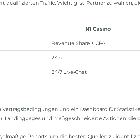
ert qualifizierten Traffic. Wichtig ist, Partner zu wählen,
N1 Casino
Revenue Share + CPA
24 h
24/7 Live‑Chat
e Vertragsbedingungen und ein Dashboard für Statistike
r, Landingpages und maßgeschneiderte Aktionen, die 
gelmäßige Reports, um die besten Quellen zu identifizie