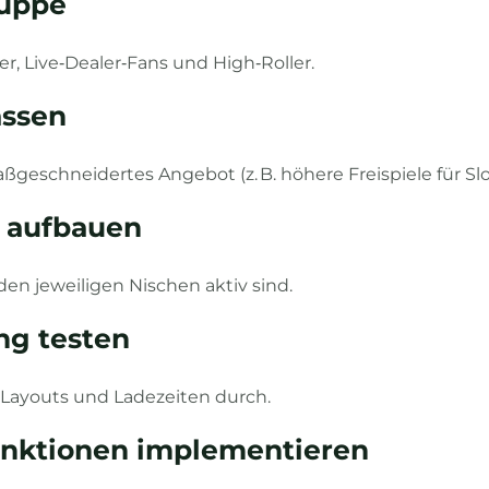
ruppe
er, Live‑Dealer‑Fans und High‑Roller.
assen
ßgeschneidertes Angebot (z. B. höhere Freispiele für Slo
k aufbauen
 den jeweiligen Nischen aktiv sind.
ng testen
 Layouts und Ladezeiten durch.
unktionen implementieren