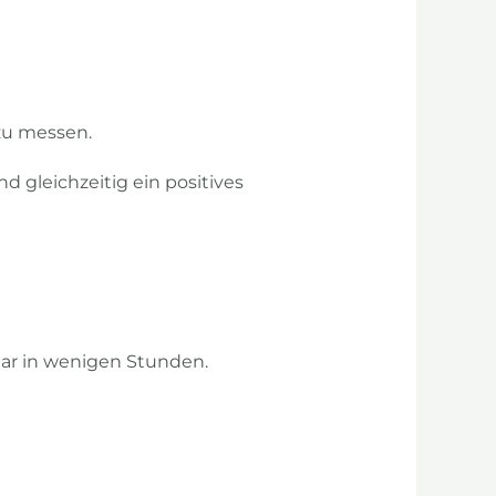
zu messen.
 gleichzeitig ein positives
gar in wenigen Stunden.