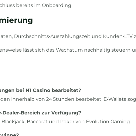
schluss bereits im Onboarding.
imierung
Raten, Durchschnitts‑Auszahlungszeit und Kunden‑LTV 
ensweise lässt sich das Wachstum nachhaltig steuern und
ngen bei N1 Casino bearbeitet?
den innerhalb von 24 Stunden bearbeitet, E‑Wallets so
e‑Dealer‑Bereich zur Verfügung?
 Blackjack, Baccarat und Poker von Evolution Gaming.
gewinne?