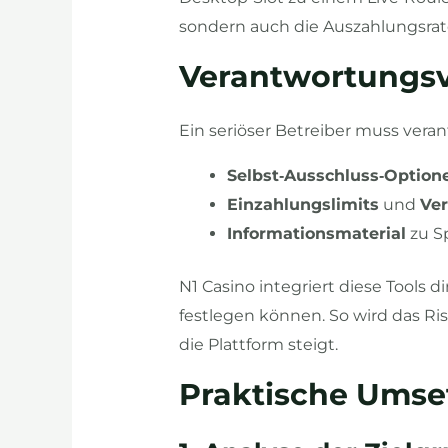
sondern auch die Auszahlungsrate,
Verantwortungsvo
Ein seriöser Betreiber muss vera
Selbst‑Ausschluss‑Option
Einzahlungslimits
und
Ver
Informationsmaterial
zu Sp
N1 Casino integriert diese Tools d
festlegen können. So wird das Ri
die Plattform steigt.
Praktische Umset