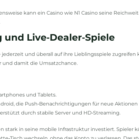
ensweise kann ein Casino wie N1 Casino seine Reichweit
.
 und Live‑Dealer‑Spiele
e jederzeit und überall auf ihre Lieblingsspiele zugreife
er und damit die Umsatzchance.
artphones und Tablets.
ndroid, die Push‑Benachrichtigungen für neue Aktionen
terstützt durch stabile Server und HD‑Streaming.
en stark in seine mobile Infrastruktur investiert. Spiele
te‑Tisch wechseln, ohne das Konto zu verlassen. Das stei