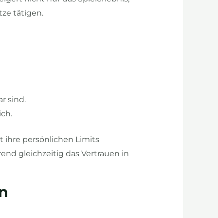
tze tätigen.
r sind.
ich.
t ihre persönlichen Limits
end gleichzeitig das Vertrauen in
an