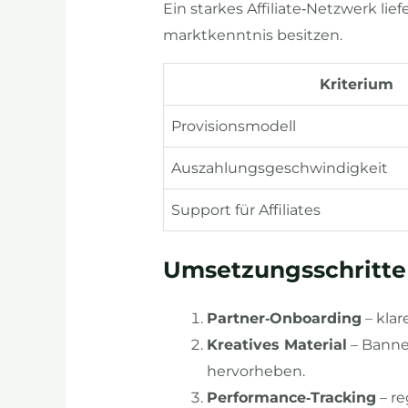
Ein starkes Affiliate‑Netzwerk lief
marktkenntnis besitzen.
Kriterium
Provisionsmodell
Auszahlungsgeschwindigkeit
Support für Affiliates
Umsetzungsschritte
Partner‑Onboarding
– klar
Kreatives Material
– Banne
hervorheben.
Performance‑Tracking
– re