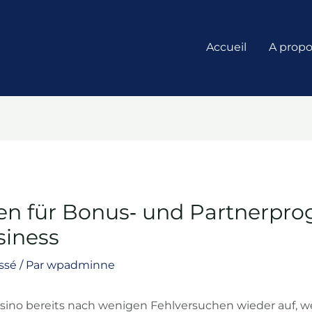
Accueil
A prop
ien für Bonus‑ und Partnerp
siness
ssé
/ Par
wpadminne
asino bereits nach wenigen Fehlversuchen wieder auf, we