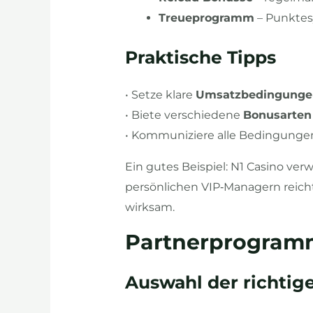
Treueprogramm
– Punktesy
Praktische Tipps
• Setze klare
Umsatzbedingunge
• Biete verschiedene
Bonusarten
• Kommuniziere alle Bedingunge
Ein gutes Beispiel: N1 Casino v
persönlichen VIP‑Managern reicht
wirksam.
Partnerprogramm
Auswahl der richtig