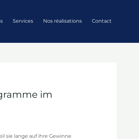
os
Services
Nos réalisations
Contact
rogramme im
il sie lange auf ihre Gewinne