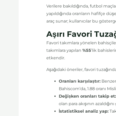
Verilere bakıldığında, futbol maçl
yapıldığında oranların hafifçe düş
araç sunar; kullanıcılar bu göste
Aşırı Favori Tuz
Favori takımlara yönelen bahisçiler,
takımlara yapılan
%55
’lik bahisler
etkendir.
Aşağıdaki öneriler, favori tuzağında
Oranları karşılaştır:
Benzer 
Bahiscom’da, 1.88 oranı Misli
Değişken oranları takip et:
olan para akışının azaldığını 
İstatistiksel analiz yap:
Tak