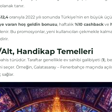
olanak tanır.
12,4
oranıyla 2022 yılı sonunda Türkiye’nin en büyük 
ye varan hoş geldin bonusu
, haftalık
%10 cashback
ve
enir. Bu promosyonlar, yeni kullanıcıları çekmekle kal
irir.
Alt, Handikap Temelleri
ahis türüdür. Taraftar genellikle ev sahibi galibiyeti (
1
), b
i seçer. Örneğin, Galatasaray – Fenerbahçe maçında açılış ora
sağlar.