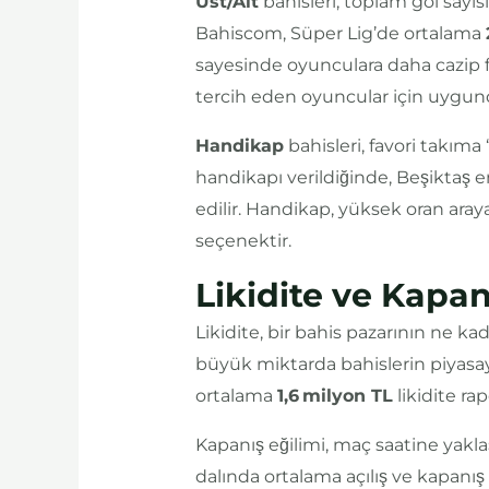
Üst/Alt
bahisleri, toplam gol sayıs
Bahiscom, Süper Lig’de ortalama
sayesinde oyunculara daha cazip fı
tercih eden oyuncular için uygun
Handikap
bahisleri, favori takım
handikapı verildiğinde, Beşiktaş en 
edilir. Handikap, yüksek oran aray
seçenektir.
Likidite ve Kapa
Likidite, bir bahis pazarının ne ka
büyük miktarda bahislerin piyasa
ortalama
1,6 milyon TL
likidite rap
Kapanış eğilimi, maç saatine yaklaş
dalında ortalama açılış ve kapanı