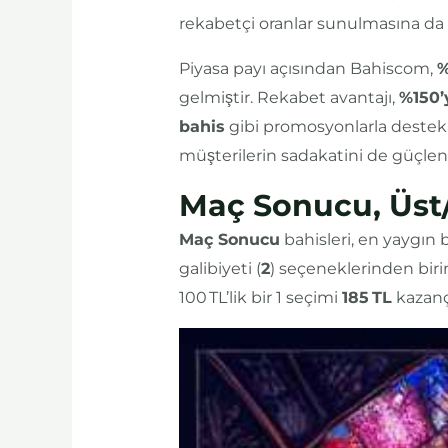
rekabetçi oranlar sunulmasına da 
Piyasa payı açısından Bahiscom,
%
gelmiştir. Rekabet avantajı,
%150’
bahis
gibi promosyonlarla destekl
müşterilerin sadakatini de güçlend
Maç Sonucu, Üst/
Maç Sonucu
bahisleri, en yaygın b
galibiyeti (
2
) seçeneklerinden birin
100 TL’lik bir 1 seçimi
185 TL
kazanç 