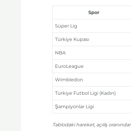
Spor
Süper Lig
Türkiye Kupası
NBA
EuroLeague
Wimbledon
Türkiye Futbol Ligi (Kadın)
Şampiyonlar Ligi
Tablodaki hareket, açılış oranında