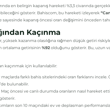
arında en belirgin kapanış hareketi %3,3 civarında gerçek
ebileceğini gösterir. Bahiscom, bu hareketi izleyerek
“Can
rge sayesinde kapanış öncesi oran değişimini önceden tah
ağından Kaçınma
 yüksek kazanma olasılığına rağmen düşük getiri riskiyle kar
in ortalama getirisinin
%92
olduğunu gösterir. Bu, uzun va
n kaçınmak için kullanılabilir:
maçlarda farklı bahis sitelerindeki oran farklarını incele.
’de bulunabilir.
Maç öncesi ve canlı durumda oranların nasıl hareket ettiği
gösterir.
ımların son 10 maçındaki ev ve deplasman performanslarını 