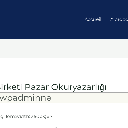
Accueil
A prop
rketi Pazar Okuryazarlığı
wpadminne
: 1em;width: 350px; »>