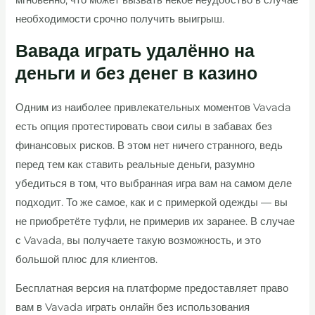
мгновенно, что может вызвать некое неудобство в случае
необходимости срочно получить выигрыш.
Вавада играть удалённо на
деньги и без денег в казино
Одним из наиболее привлекательных моментов Vavada
есть опция протестировать свои силы в забавах без
финансовых рисков. В этом нет ничего странного, ведь
перед тем как ставить реальные деньги, разумно
убедиться в том, что выбранная игра вам на самом деле
подходит. То же самое, как и с примеркой одежды — вы
не приобретёте туфли, не примерив их заранее. В случае
с Vavada, вы получаете такую возможность, и это
большой плюс для клиентов.
Бесплатная версия на платформе предоставляет право
вам в Vavada играть онлайн без использования