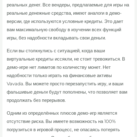
реальных денег. Все вендеры, предлагаемые для игры на
реальные денежные средства, имеют аналоги в демо-
версии, где используются условные кредиты. Это дает
вам максимальную свободу в изучении всех функций
игры, без надобности вкладывать свои деньги.
Если вы столкнулись с ситуацией, когда ваши
виртуальные кредиты иссякли, не стоит тревожиться. В
демо-игре нет лимитов по количеству монет. Нет
надобности только играть на финансовые активы
Vavada. Вы можете просто перезапустить игру, и ваши
фальшивые деньги будут пополнены, что позволяет вам
продолжать без перерывов.
Одним из определённых плюсов демо-игр является
отсутствие риска. Вы имеете возможность на 100%
погрузиться в игровой процесс, не опасаясь потерять