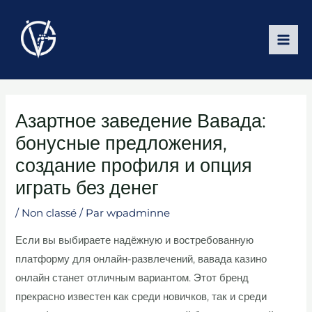
Aller
au
contenu
MAI
ME
Азартное заведение Вавада:
бонусные предложения,
создание профиля и опция
играть без денег
/
Non classé
/ Par
wpadminne
Если вы выбираете надёжную и востребованную
платформу для онлайн-развлечений, вавада казино
онлайн станет отличным вариантом. Этот бренд
прекрасно известен как среди новичков, так и среди