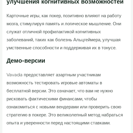
улучшения когнитивных возможностей
Карточные игры, как покер, позитивно влияют на работу
мозга, стимулируя память и логическое мышление. Они
служат отличной профилактикой когнитивных
заболеваний, таких как болезнь Альцгеймера, улучшая
умственные способности и поддерживая их в тонусе.
Демо-версии
Vavada предоставляет азартным участникам
возможность тестировать игровые автоматы в
бесплатной версии. Это означает, что вам не нужно
рисковать фактическими финансами, чтобы
ознакомиться с новыми вендерами или проверить свою
стратегию в покере. Это великолепный метод набраться
опыта и уверенности перед настоящими ставками.