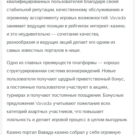
квалифицированных пользователей благодаря своей
стабильной репутации, качественному обслуживанию и
огромному ассортименту игровых возможностей. Vavada
занимает ведущие позиции в рейтингах интернет-казино,
и это неудивительно — сочетание качества,
разнообразия и ведущих акций делает его одним из
самых известных порталов в нише.
Одно из главных преимуществ платформы — хорошо
структурированная система вознаграждений. Новые
пользователи получают щедрый приветственный бонус,
а постоянные пользователи участвуют в акциях,
турнирах и получают постоянные поощрения. Бонусные
предложения Vavada учитывают пожелания всех
категорий азартных участников, что повышает
лояльность и делает игровой процесс в целом выгодным.
Казино портал Вавада казино собрал у себя огромную