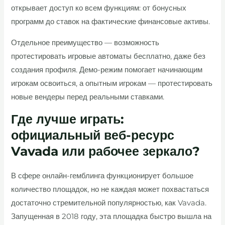
открывает доступ ко всем функциям: от бонусных
программ до ставок на фактические финансовые активы.
Отдельное преимущество — возможность
протестировать игровые автоматы бесплатно, даже без
создания профиля. Демо-режим помогает начинающим
игрокам освоиться, а опытным игрокам — протестировать
новые вендеры перед реальными ставками.
Где лучше играть:
официальный веб-ресурс
Vavada или рабочее зеркало?
В сфере онлайн-гемблинга функционирует большое
количество площадок, но не каждая может похвастаться
достаточно стремительной популярностью, как Vavada.
Запущенная в 2018 году, эта площадка быстро вышла на