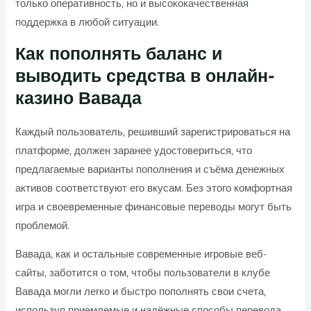
только оперативность, но и высококачественная
поддержка в любой ситуации.
Как пополнять баланс и
выводить средства в онлайн-
казино Вавада
Каждый пользователь, решивший зарегистрироваться на
платформе, должен заранее удостовериться, что
предлагаемые варианты пополнения и съёма денежных
активов соответствуют его вкусам. Без этого комфортная
игра и своевременные финансовые переводы могут быть
проблемой.
Вавада, как и остальные современные игровые веб-
сайты, заботится о том, чтобы пользователи в клубе
Вавада могли легко и быстро пополнять свои счета,
используя приемлемые и надёжные способы перевода