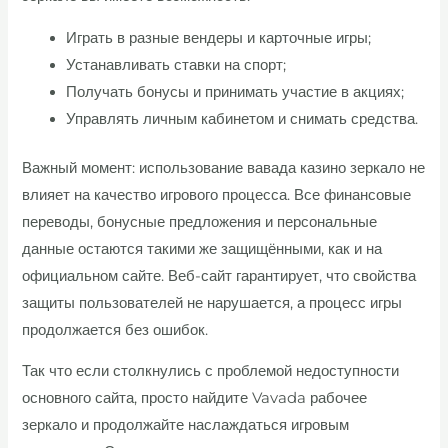
Играть в разные вендеры и карточные игры;
Устанавливать ставки на спорт;
Получать бонусы и принимать участие в акциях;
Управлять личным кабинетом и снимать средства.
Важный момент: использование вавада казино зеркало не
влияет на качество игрового процесса. Все финансовые
переводы, бонусные предложения и персональные
данные остаются такими же защищёнными, как и на
официальном сайте. Веб-сайт гарантирует, что свойства
защиты пользователей не нарушается, а процесс игры
продолжается без ошибок.
Так что если столкнулись с проблемой недоступности
основного сайта, просто найдите Vavada рабочее
зеркало и продолжайте наслаждаться игровым