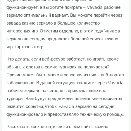
функционирует, а вы хотите поиграть – Vavada рабочее
зеркало оптимальный вариант. Вы можете перейти через
вавада казино зеркало в большое количество
интересных игр. Отметим отдельно, в этом году Vavada
зеркало на сегодня предлагает большой список казино
игр, карточных игр.
Что делать, если веб-ресурс работает, но играть кроме
обычных слотов в самих турнирах не получается?
Причин может быть много и основная из них – веб-портал
заблокирован. В данной ситуации заходите через Vavada
рабочее зеркало на сегодня в привлекающие вас
турниры. Вам будут предложены оптимальные варианты
развития событий, чтобы vavada зеркало на сегодня
функционировало и предоставляло техническую помощь.
Рассказать конкретно, в связи с чем сайты казино