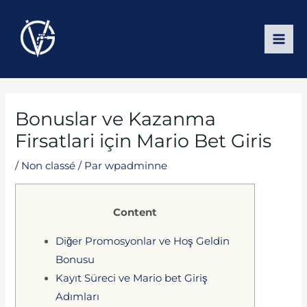
Aller
au
contenu
MAI
ME
Bonuslar ve Kazanma
Firsatlari için Mario Bet Giris
/
Non classé
/ Par
wpadminne
Content
Diğer Promosyonlar ve Hoş Geldin
Bonusu
Kayıt Süreci ve Mario bet Giriş
Adımları