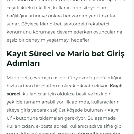
çeşitlilikteki teklifler, kullanıcıların siteye olan
bağlılığını artırır ve onlara her zaman yeni fırsatlar
sunar. Böylece Mario-bet, sektördeki rekabetçi
konumunu korumaya devam ederken oyuncularına
eşsiz bir deneyim yaşatmayı hedefler.
Kayıt Süreci ve Mario bet Giriş
Adımları
Mario bet, çevrimiçi casino dünyasında popülerliğini
hızla artıran bir platform olarak dikkat çekiyor.
Kayıt
süreci
, kullanıcılar için oldukça basit ve hızlı bir
şekilde tamamlanabiliyor. İlk adımda, kullanıcıların
siteye giriş yaparak sağ üst köşede bulunan
« Kayıt
Ol »
butonuna tıklamaları gerekiyor. Bu aşamada
kullanıcıdan, e-posta adresi, kullanıcı adı ve şifre gibi