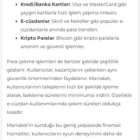
Kredi/Banka Kartları
: Visa ve MasterCard gibi
yaygın kartlarla hızlı işlem yapma imkanı.
E-cüzdanlar
: Skrill ve Neteller gibi popüler e-
cüzdanlarla anında para transferi.
Kripto Paralar
: Bitcoin gibi kripto paralarla
anonim ve güvenli işlemler.
Para çekme işlemleri de benzer şekilde çeşitlilik
gösterir. Kullanıcılar, kazançlarını çekerken aynı
güvenlik önlemlerinden faydalanır. Mariobet,
kullanıcılarının taleplerini hızlı bir şekilde işleme
alarak, bekleme sürelerini minimuma indirir. Özellikle
e-cüzdan kullanımlarında çekim süreleri oldukça
kısadır.
Mariobet’in sunduğu bu geniş yelpazede finansal
hizmetler, kullanıcıların oyun deneyimini daha da