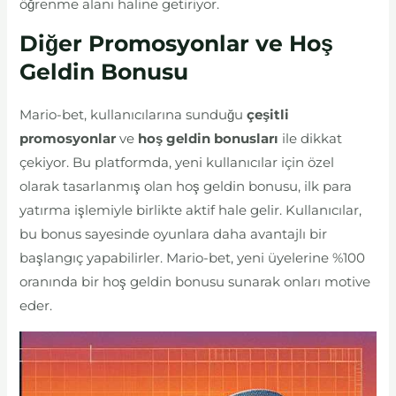
öğrenme alanı haline getiriyor.
Diğer Promosyonlar ve Hoş
Geldin Bonusu
Mario-bet, kullanıcılarına sunduğu
çeşitli
promosyonlar
ve
hoş geldin bonusları
ile dikkat
çekiyor. Bu platformda, yeni kullanıcılar için özel
olarak tasarlanmış olan hoş geldin bonusu, ilk para
yatırma işlemiyle birlikte aktif hale gelir. Kullanıcılar,
bu bonus sayesinde oyunlara daha avantajlı bir
başlangıç yapabilirler. Mario-bet, yeni üyelerine %100
oranında bir hoş geldin bonusu sunarak onları motive
eder.