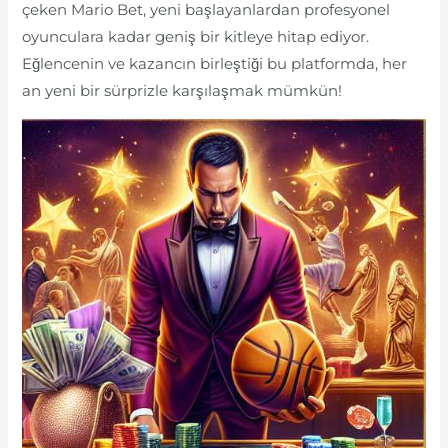
çeken Mario Bet, yeni başlayanlardan profesyonel
oyunculara kadar geniş bir kitleye hitap ediyor.
Eğlencenin ve kazancın birleştiği bu platformda, her
an yeni bir sürprizle karşılaşmak mümkün!