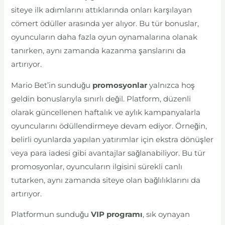
siteye ilk adımlarını attıklarında onları karşılayan
cömert ödüller arasında yer alıyor. Bu tür bonuslar,
oyuncuların daha fazla oyun oynamalarına olanak
tanırken, aynı zamanda kazanma şanslarını da
artırıyor.
Mario Bet’in sunduğu
promosyonlar
yalnızca hoş
geldin bonuslarıyla sınırlı değil. Platform, düzenli
olarak güncellenen haftalık ve aylık kampanyalarla
oyuncularını ödüllendirmeye devam ediyor. Örneğin,
belirli oyunlarda yapılan yatırımlar için ekstra dönüşler
veya para iadesi gibi avantajlar sağlanabiliyor. Bu tür
promosyonlar, oyuncuların ilgisini sürekli canlı
tutarken, aynı zamanda siteye olan bağlılıklarını da
artırıyor.
Platformun sunduğu
VIP programı
, sık oynayan