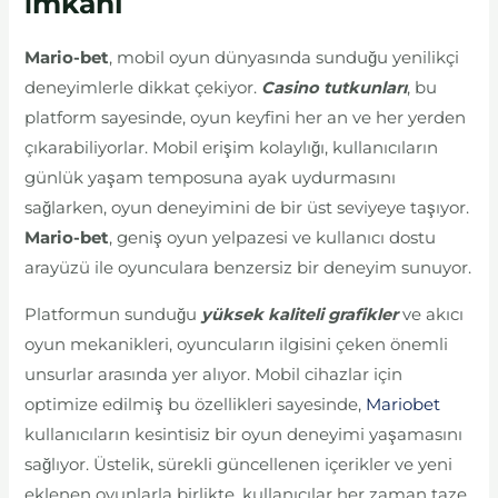
İmkanı
Mario-bet
, mobil oyun dünyasında sunduğu yenilikçi
deneyimlerle dikkat çekiyor.
Casino tutkunları
, bu
platform sayesinde, oyun keyfini her an ve her yerden
çıkarabiliyorlar. Mobil erişim kolaylığı, kullanıcıların
günlük yaşam temposuna ayak uydurmasını
sağlarken, oyun deneyimini de bir üst seviyeye taşıyor.
Mario-bet
, geniş oyun yelpazesi ve kullanıcı dostu
arayüzü ile oyunculara benzersiz bir deneyim sunuyor.
Platformun sunduğu
yüksek kaliteli grafikler
ve akıcı
oyun mekanikleri, oyuncuların ilgisini çeken önemli
unsurlar arasında yer alıyor. Mobil cihazlar için
optimize edilmiş bu özellikleri sayesinde,
Mariobet
kullanıcıların kesintisiz bir oyun deneyimi yaşamasını
sağlıyor. Üstelik, sürekli güncellenen içerikler ve yeni
eklenen oyunlarla birlikte, kullanıcılar her zaman taze