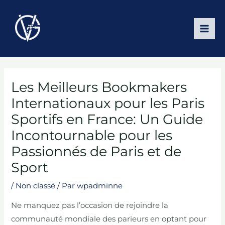
Aller
au
contenu
MAI
ME
Les Meilleurs Bookmakers
Internationaux pour les Paris
Sportifs en France: Un Guide
Incontournable pour les
Passionnés de Paris et de
Sport
/
Non classé
/ Par
wpadminne
Ne manquez pas l’occasion de rejoindre la
communauté mondiale des parieurs en optant pour