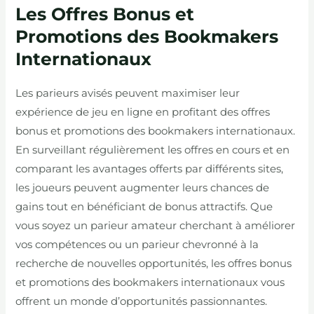
Les Offres Bonus et
Promotions des Bookmakers
Internationaux
Les parieurs avisés peuvent maximiser leur
expérience de jeu en ligne en profitant des offres
bonus et promotions des bookmakers internationaux.
En surveillant régulièrement les offres en cours et en
comparant les avantages offerts par différents sites,
les joueurs peuvent augmenter leurs chances de
gains tout en bénéficiant de bonus attractifs. Que
vous soyez un parieur amateur cherchant à améliorer
vos compétences ou un parieur chevronné à la
recherche de nouvelles opportunités, les offres bonus
et promotions des bookmakers internationaux vous
offrent un monde d’opportunités passionnantes.