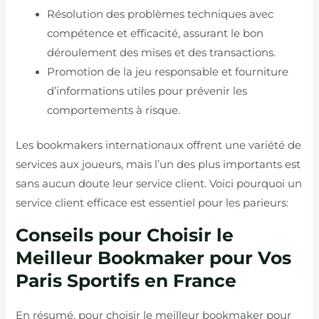
Résolution des problèmes techniques avec
compétence et efficacité, assurant le bon
déroulement des mises et des transactions.
Promotion de la jeu responsable et fourniture
d’informations utiles pour prévenir les
comportements à risque.
Les bookmakers internationaux offrent une variété de
services aux joueurs, mais l’un des plus importants est
sans aucun doute leur service client. Voici pourquoi un
service client efficace est essentiel pour les parieurs:
Conseils pour Choisir le
Meilleur Bookmaker pour Vos
Paris Sportifs en France
En résumé, pour choisir le meilleur bookmaker pour