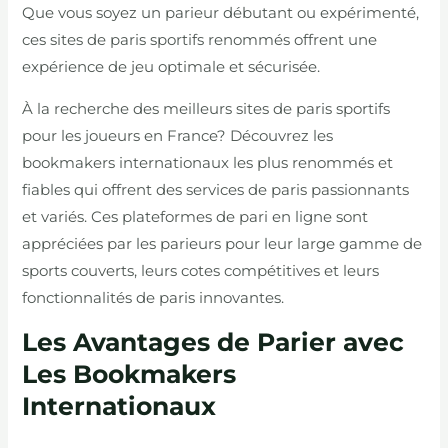
Que vous soyez un parieur débutant ou expérimenté,
ces sites de paris sportifs renommés offrent une
expérience de jeu optimale et sécurisée.
À la recherche des meilleurs sites de paris sportifs
pour les joueurs en France? Découvrez les
bookmakers internationaux les plus renommés et
fiables qui offrent des services de paris passionnants
et variés. Ces plateformes de pari en ligne sont
appréciées par les parieurs pour leur large gamme de
sports couverts, leurs cotes compétitives et leurs
fonctionnalités de paris innovantes.
Les Avantages de Parier avec
Les Bookmakers
Internationaux