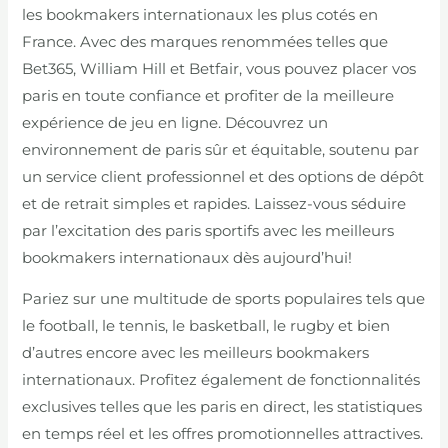
les bookmakers internationaux les plus cotés en
France. Avec des marques renommées telles que
Bet365, William Hill et Betfair, vous pouvez placer vos
paris en toute confiance et profiter de la meilleure
expérience de jeu en ligne. Découvrez un
environnement de paris sûr et équitable, soutenu par
un service client professionnel et des options de dépôt
et de retrait simples et rapides. Laissez-vous séduire
par l’excitation des paris sportifs avec les meilleurs
bookmakers internationaux dès aujourd’hui!
Pariez sur une multitude de sports populaires tels que
le football, le tennis, le basketball, le rugby et bien
d’autres encore avec les meilleurs bookmakers
internationaux. Profitez également de fonctionnalités
exclusives telles que les paris en direct, les statistiques
en temps réel et les offres promotionnelles attractives.