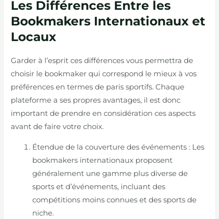
Les Différences Entre les
Bookmakers Internationaux et
Locaux
Garder à l’esprit ces différences vous permettra de
choisir le bookmaker qui correspond le mieux à vos
préférences en termes de paris sportifs. Chaque
plateforme a ses propres avantages, il est donc
important de prendre en considération ces aspects
avant de faire votre choix.
Étendue de la couverture des événements : Les
bookmakers internationaux proposent
généralement une gamme plus diverse de
sports et d’événements, incluant des
compétitions moins connues et des sports de
niche.