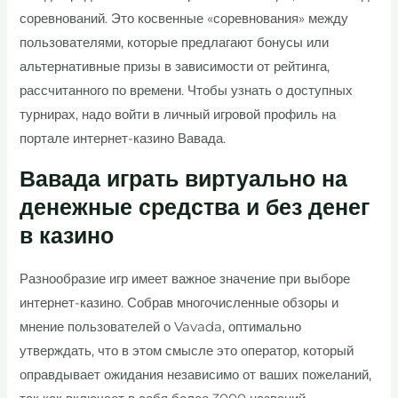
соревнований. Это косвенные «соревнования» между
пользователями, которые предлагают бонусы или
альтернативные призы в зависимости от рейтинга,
рассчитанного по времени. Чтобы узнать о доступных
турнирах, надо войти в личный игровой профиль на
портале интернет-казино Вавада.
Вавада играть виртуально на
денежные средства и без денег
в казино
Разнообразие игр имеет важное значение при выборе
интернет-казино. Собрав многочисленные обзоры и
мнение пользователей о Vavada, оптимально
утверждать, что в этом смысле это оператор, который
оправдывает ожидания независимо от ваших пожеланий,