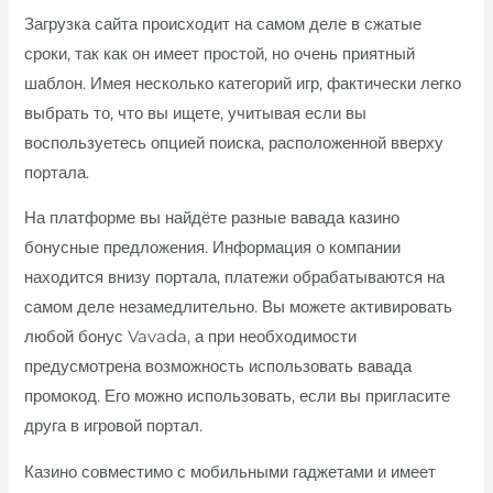
Загрузка сайта происходит на самом деле в сжатые
сроки, так как он имеет простой, но очень приятный
шаблон. Имея несколько категорий игр, фактически легко
выбрать то, что вы ищете, учитывая если вы
воспользуетесь опцией поиска, расположенной вверху
портала.
На платформе вы найдёте разные вавада казино
бонусные предложения. Информация о компании
находится внизу портала, платежи обрабатываются на
самом деле незамедлительно. Вы можете активировать
любой бонус Vavada, а при необходимости
предусмотрена возможность использовать вавада
промокод. Его можно использовать, если вы пригласите
друга в игровой портал.
Казино совместимо с мобильными гаджетами и имеет