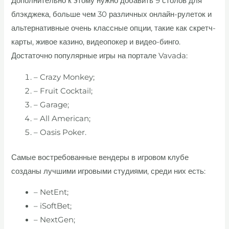
Дополнительно к этому нужно добавить 9 столов для
блэкджека, больше чем 30 различных онлайн-рулеток и
альтернативные очень классные опции, такие как скретч-
карты, живое казино, видеопокер и видео-бинго.
Достаточно популярные игры на портале Vavada:
– Crazy Monkey;
– Fruit Cocktail;
– Garage;
– All American;
– Oasis Poker.
Самые востребованные вендеры в игровом клубе
созданы лучшими игровыми студиями, среди них есть:
– NetEnt;
– iSoftBet;
– NextGen;