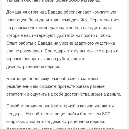
так как включает в себя более 3000 названий.
Домашняя страница Вавада обеспечивает компактную
навигацию благодаря хорошему дизайну. Перемещаться
по разным блокам оператора и всегда находить игры,
которые нас интересуют, достаточно просто и гибко.
Опыт работы с Вавада на уровне азартного участника
вас не разочарует. Благодаря этому вы можете играть в
игровые аппараты как на рубли, так и в
демонстрационной версии.
Благодаря большому разнообразию азартных
развлечений вы сможете протестировать разные
стратегии и ощутить на себе достоинства игры на деньги.
Самой многочисленной категорией в казино являются
вендеры. На сайте есть опция найти более чем 800
азартных аппаратов в демонстрационной версии.