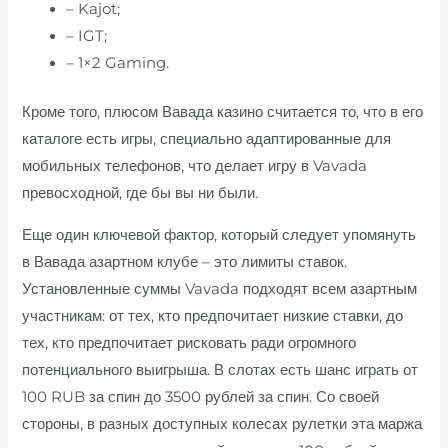
– Kajot;
– IGT;
– 1×2 Gaming.
Кроме того, плюсом Вавада казино считается то, что в его
каталоге есть игры, специально адаптированные для
мобильных телефонов, что делает игру в Vavada
превосходной, где бы вы ни были.
Еще один ключевой фактор, который следует упомянуть
в Вавада азартном клубе – это лимиты ставок.
Установленные суммы Vavada подходят всем азартным
участникам: от тех, кто предпочитает низкие ставки, до
тех, кто предпочитает рисковать ради огромного
потенциального выигрыша. В слотах есть шанс играть от
100 RUB за спин до 3500 рублей за спин. Со своей
стороны, в разных доступных колесах рулетки эта маржа