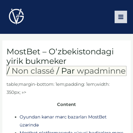
Aller
au
contenu
MAI
ME
N
MostBet – Oʻzbekistondagi
yirik bukmeker
l
/
Non classé
/ Par
wpadminne
table;margin-bottom: 1em;padding: 1em;width:
350px; »>
Content
Oyundan kənar mərc bazarları MostBet
üzərində
Mostbet platformasında xüsusi hadisələrə mərc