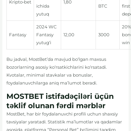
Kripto‑bet
1,80
ichida
BTC
first
yutuq
dep
2024 WC
20
Fantasy
Fantasy
12,00
3000
bon
yutug‘i
win
Bu jadval, MostBet’da mavjud bo‘lgan maxsus
bozorlarning asosiy ko‘rsatkichlarini ko‘rsatadi.
Kvotalar, minimal stavkalar va bonuslar,
foydalanuvchilarga aniq ma’lumot beradi.
MOSTBET istifadəçiləri üçün
təklif olunan fərdi mərblər
MostBet, har bir foydalanuvchi profili uchun shaxsiy
tavsiyalar yaratadi. Statistik ma’lumotlar va qadamlar
asosida, platforma “Personal Bet” bo‘limini taqdim