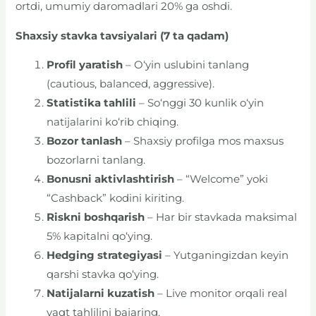
ortdi, umumiy daromadlari 20% ga oshdi.
Shaxsiy stavka tavsiyalari (7 ta qadam)
Profil yaratish
– O‘yin uslubini tanlang
(cautious, balanced, aggressive).
Statistika tahlili
– So‘nggi 30 kunlik o‘yin
natijalarini ko‘rib chiqing.
Bozor tanlash
– Shaxsiy profilga mos maxsus
bozorlarni tanlang.
Bonusni aktivlashtirish
– “Welcome” yoki
“Cashback” kodini kiriting.
Riskni boshqarish
– Har bir stavkada maksimal
5% kapitalni qo‘ying.
Hedging strategiyasi
– Yutganingizdan keyin
qarshi stavka qo‘ying.
Natijalarni kuzatish
– Live monitor orqali real
vaqt tahlilini bajaring.