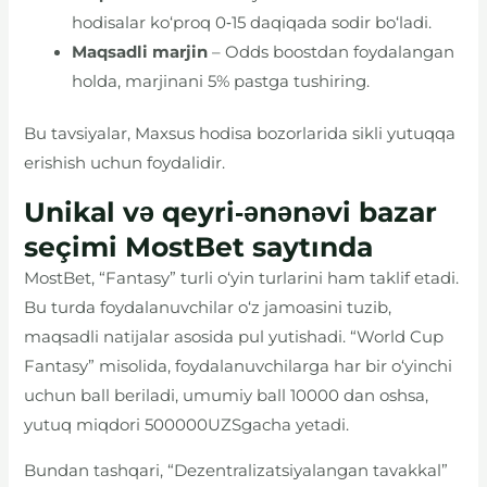
hodisalar ko‘proq 0‑15 daqiqada sodir bo‘ladi.
Maqsadli marjin
– Odds boostdan foydalangan
holda, marjinani 5% pastga tushiring.
Bu tavsiyalar, Maxsus hodisa bozorlarida sikli yutuqqa
erishish uchun foydalidir.
Unikal və qeyri‑ənənəvi bazar
seçimi MostBet saytında
MostBet, “Fantasy” turli o‘yin turlarini ham taklif etadi.
Bu turda foydalanuvchilar o‘z jamoasini tuzib,
maqsadli natijalar asosida pul yutishadi. “World Cup
Fantasy” misolida, foydalanuvchilarga har bir o‘yinchi
uchun ball beriladi, umumiy ball 10000 dan oshsa,
yutuq miqdori 500000UZSgacha yetadi.
Bundan tashqari, “Dezentralizatsiyalangan tavakkal”