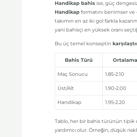
Handikap bahis
ise, güç dengesizl
Handikap
formatını benimser ve –2
takımın en az iki gol farkla kaz
yani bahisçi en yüksek oranı seçtiği
Bu üç temel konseptin
karşılaştı
Bahis Türü
Ortalama
Maç Sonucu
1.85‑2.10
Üst/Alt
1.90‑2.00
Handikap
1.95‑2.20
Tablo, her bir bahis türünün tipik o
yardımcı olur. Örneğin, düşük risk