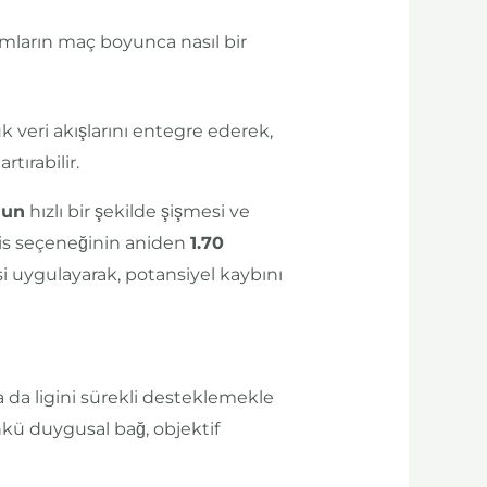
ımların maç boyunca nasıl bir
k veri akışlarını entegre ederek,
tırabilir.
nun
hızlı bir şekilde şişmesi ve
his seçeneğinin aniden
1.70
isi uygulayarak, potansiyel kaybını
a da ligini sürekli desteklemekle
nkü duygusal bağ, objektif