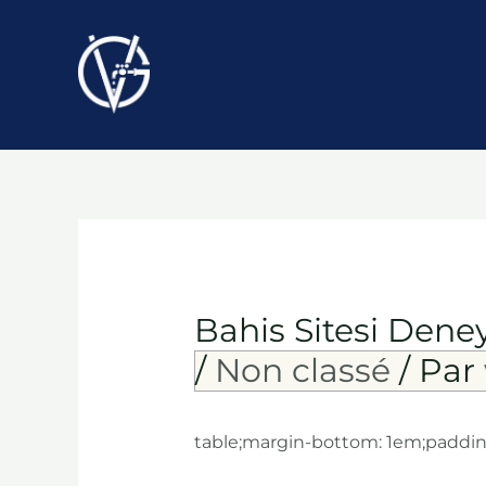
Aller
au
contenu
Bahis Sitesi Deney
/
Non classé
/ Par
table;margin-bottom: 1em;padding