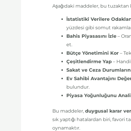
Aşağıdaki maddeler, bu tuzaktan k
İstatistikî Verilere Odakla
yüzdesi gibi somut rakamları
Bahis Piyasasını İzle
– Oran
et.
Bütçe Yönetimini Kor
– Tek
Çeşitlendirme Yap
– Handik
Sakat ve Ceza Durumlarını
Ev Sahibi Avantajını Değe
bulundur.
Piyasa Yoğunluğunu Anali
Bu maddeler,
duygusal karar ve
sık yaptığı hatalardan biri, favori 
oynamaktır.