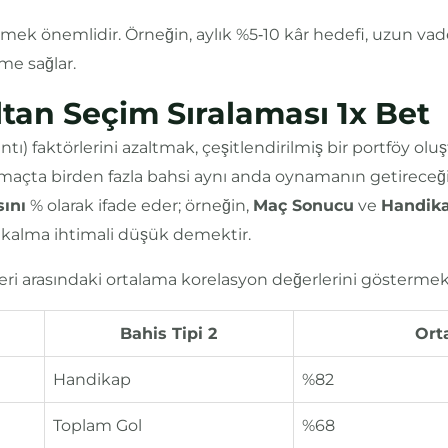
emek önemlidir. Örneğin, aylık %5‑10 kâr hedefi, uzun vadel
me sağlar.
tan Seçim Sıralaması 1x Bet
ntı) faktörlerini azaltmak, çeşitlendirilmiş bir portföy ol
 maçta birden fazla bahsi aynı anda oynamanın getireceği ris
sını
% olarak ifade eder; örneğin,
Maç Sonucu
ve
Handik
z kalma ihtimali düşük demektir.
leri arasındaki ortalama korelasyon değerlerini göstermek
Bahis Tipi 2
Ort
Handikap
%82
Toplam Gol
%68