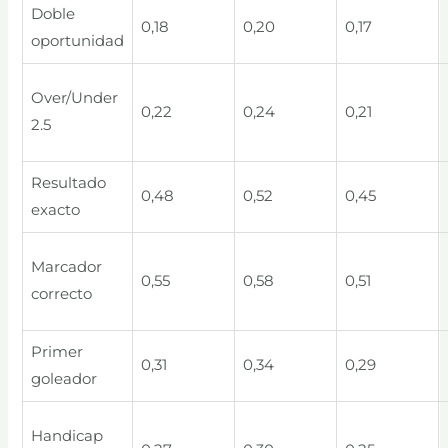
Doble
0,18
0,20
0,17
oportunidad
Over/Under
0,22
0,24
0,21
2.5
Resultado
0,48
0,52
0,45
exacto
Marcador
0,55
0,58
0,51
correcto
Primer
0,31
0,34
0,29
goleador
Handicap