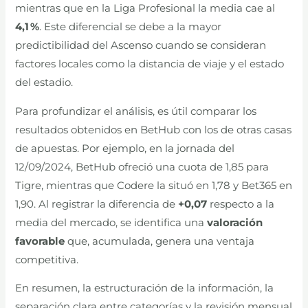
mientras que en la Liga Profesional la media cae al
4,1 %
. Este diferencial se debe a la mayor
predictibilidad del Ascenso cuando se consideran
factores locales como la distancia de viaje y el estado
del estadio.
Para profundizar el análisis, es útil comparar los
resultados obtenidos en BetHub con los de otras casas
de apuestas. Por ejemplo, en la jornada del
12/09/2024, BetHub ofreció una cuota de 1,85 para
Tigre, mientras que Codere la situó en 1,78 y Bet365 en
1,90. Al registrar la diferencia de
+0,07
respecto a la
media del mercado, se identifica una
valoración
favorable
que, acumulada, genera una ventaja
competitiva.
En resumen, la estructuración de la información, la
separación clara entre categorías y la revisión mensual