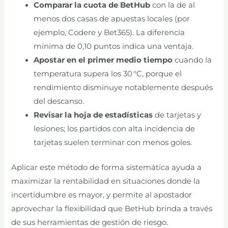
Comparar la cuota de BetHub
con la de al
menos dos casas de apuestas locales (por
ejemplo, Codere y Bet365). La diferencia
mínima de 0,10 puntos indica una ventaja.
Apostar en el primer medio tiempo
cuando la
temperatura supera los 30 °C, porque el
rendimiento disminuye notablemente después
del descanso.
Revisar la hoja de estadísticas
de tarjetas y
lesiones; los partidos con alta incidencia de
tarjetas suelen terminar con menos goles.
Aplicar este método de forma sistemática ayuda a
maximizar la rentabilidad en situaciones donde la
incertidumbre es mayor, y permite al apostador
aprovechar la flexibilidad que BetHub brinda a través
de sus herramientas de gestión de riesgo.