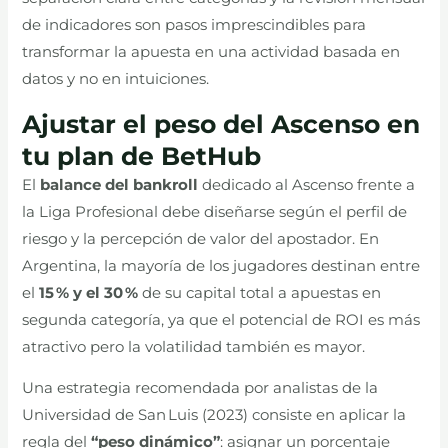
de indicadores son pasos imprescindibles para
transformar la apuesta en una actividad basada en
datos y no en intuiciones.
Ajustar el peso del Ascenso en
tu plan de BetHub
El
balance del bankroll
dedicado al Ascenso frente a
la Liga Profesional debe diseñarse según el perfil de
riesgo y la percepción de valor del apostador. En
Argentina, la mayoría de los jugadores destinan entre
el
15 % y el 30 %
de su capital total a apuestas en
segunda categoría, ya que el potencial de ROI es más
atractivo pero la volatilidad también es mayor.
Una estrategia recomendada por analistas de la
Universidad de San Luis (2023) consiste en aplicar la
regla del
“peso dinámico”
: asignar un porcentaje