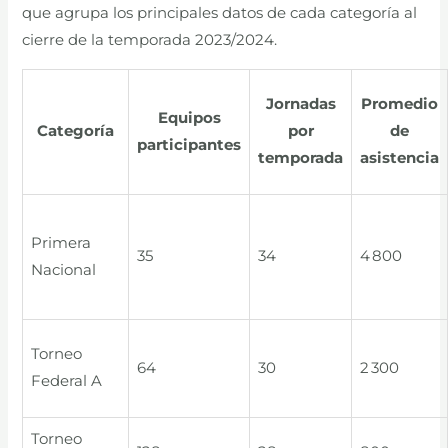
que agrupa los principales datos de cada categoría al
cierre de la temporada 2023/2024.
Jornadas
Promedio
Equipos
Categoría
por
de
participantes
temporada
asistencia
Primera
35
34
4 800
Nacional
Torneo
64
30
2 300
Federal A
Torneo