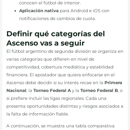
conocen el fútbol de interior.
Aplicación nativa
para Android e iOS con
notificaciones de cambios de cuota.
Definir qué categorías del
Ascenso vas a seguir
El fútbol argentino de segunda división se organiza en
varias categorías que difieren en nivel de
competitividad, cobertura mediática y estabilidad
financiera. El apostador que quiera enfocarse en el
Ascenso debe decidir si su interés recae en la
Primera
Nacional
, la
Torneo Federal A
y la
Torneo Federal B
, o
si prefiere incluir las ligas regionales. Cada una
presenta oportunidades distintas y riesgos asociados a
la falta de información fiable.
A continuación, se muestra una tabla comparativa