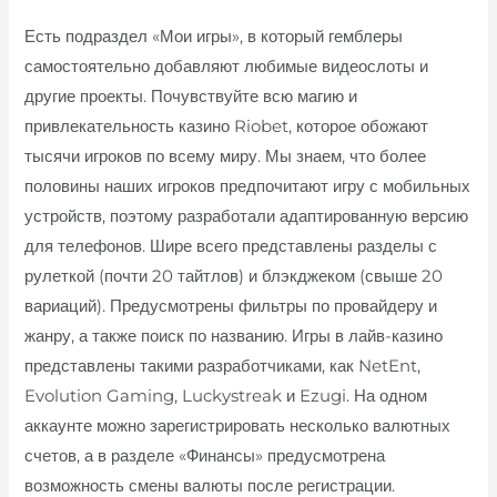
Есть подраздел «Мои игры», в который гемблеры
самостоятельно добавляют любимые видеослоты и
другие проекты. Почувствуйте всю магию и
привлекательность казино Riobet, которое обожают
тысячи игроков по всему миру. Мы знаем, что более
половины наших игроков предпочитают игру с мобильных
устройств, поэтому разработали адаптированную версию
для телефонов. Шире всего представлены разделы с
рулеткой (почти 20 тайтлов) и блэкджеком (свыше 20
вариаций). Предусмотрены фильтры по провайдеру и
жанру, а также поиск по названию. Игры в лайв-казино
представлены такими разработчиками, как NetEnt,
Evolution Gaming, Luckystreak и Ezugi. На одном
аккаунте можно зарегистрировать несколько валютных
счетов, а в разделе «Финансы» предусмотрена
возможность смены валюты после регистрации.