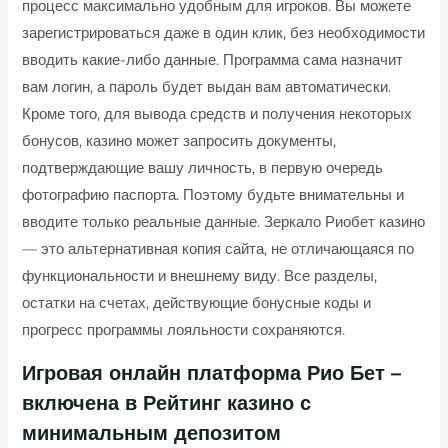
процесс максимально удобным для игроков. Вы можете
зарегистрироваться даже в один клик, без необходимости
вводить какие-либо данные. Программа сама назначит
вам логин, а пароль будет выдан вам автоматически.
Кроме того, для вывода средств и получения некоторых
бонусов, казино может запросить документы,
подтверждающие вашу личность, в первую очередь
фотографию паспорта. Поэтому будьте внимательны и
вводите только реальные данные. Зеркало Риобет казино
— это альтернативная копия сайта, не отличающаяся по
функциональности и внешнему виду. Все разделы,
остатки на счетах, действующие бонусные коды и
прогресс программы лояльности сохраняются.
Игровая онлайн платформа Рио Бет –
включена в Рейтинг казино с
минимальным депозитом