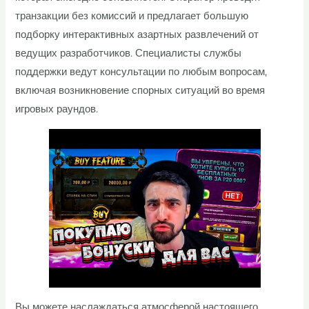
транзакции без комиссий и предлагает большую
подборку интерактивных азартных развлечений от
ведущих разработчиков. Специалисты службы
поддержки ведут консультации по любым вопросам,
включая возникновение спорных ситуаций во время
игровых раундов.
Вы можете наслаждаться атмосферой настоящего