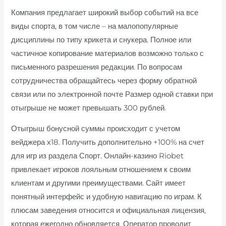
Компания предлагает широкий выбор событий на все
виды спорта, в том числе – на малопопулярные
дисциплины по типу крикета и снукера. Полное или
частичное копирование материалов возможно только с
письменного разрешения редакции. По вопросам
сотрудничества обращайтесь через форму обратной
связи или по электронной почте Размер одной ставки при
отыгрыше не может превышать 300 рублей.
Отыгрыш бонусной суммы происходит с учетом
вейджера х18. Получить дополнительно +100% на счет
для игр из раздела Спорт. Онлайн-казино Riobet
привлекает игроков лояльным отношением к своим
клиентам и другими преимуществами. Сайт имеет
понятный интерфейс и удобную навигацию по играм. К
плюсам заведения относится и официальная лицензия,
которая ежегодно обновляется. Оператор проводит