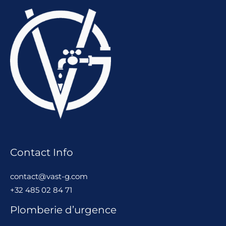
Contact Info
contact@vast-g.com
+32 485 02 84 71
Plomberie d’urgence