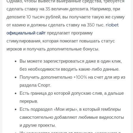
Однако, чтобы вывести выигранные средства, требуется
сделать ставку на 35 величин депозита. Например, при
депозите 10 тысяч рублей, вы получаете такую же сумму
от казино и должны сделать ставку на 350 тыс.
riobet
официальный сайт
предлагает программу
стимулирования, которая помогает повышать статус
игроков и получать дополнительные бонусы.
Вы можете зарегистрироваться даже в один клик,
без необходимости вводить какие-либо данные.
Получить дополнительно +100% на счет для игр из
раздела Спорт.
Есть граница до которой допускаю слив, а дальше
перерыв.
Есть подраздел «Мои игры», в который гемблеры
самостоятельно добавляют любимые видеослоты
и другие проекты.