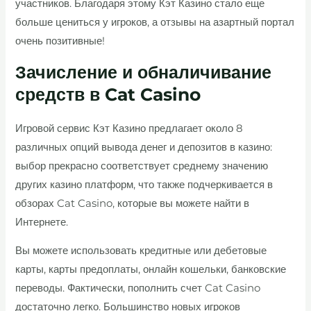
участников. Благодаря этому Кэт Казино стало еще
больше цениться у игроков, а отзывы на азартный портал
очень позитивные!
Зачисление и обналичивание
средств в Cat Casino
Игровой сервис Кэт Казино предлагает около 8
различных опций вывода денег и депозитов в казино:
выбор прекрасно соответствует среднему значению
других казино платформ, что также подчеркивается в
обзорах Cat Casino, которые вы можете найти в
Интернете.
Вы можете использовать кредитные или дебетовые
карты, карты предоплаты, онлайн кошельки, банковские
переводы. Фактически, пополнить счет Cat Casino
достаточно легко. Большинство новых игроков