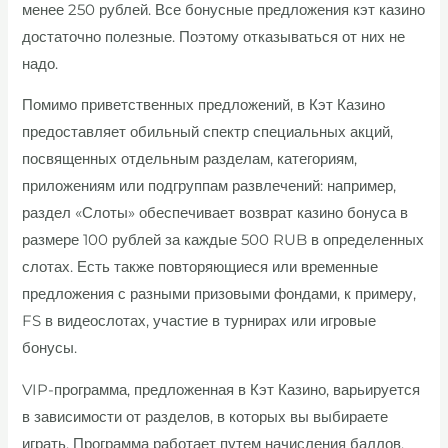
менее 250 рублей. Все бонусные предложения кэт казино
достаточно полезные. Поэтому отказываться от них не
надо.
Помимо приветственных предложений, в Кэт Казино
предоставляет обильный спектр специальных акций,
посвященных отдельным разделам, категориям,
приложениям или подгруппам развлечений: например,
раздел «Слоты» обеспечивает возврат казино бонуса в
размере 100 рублей за каждые 500 RUB в определенных
слотах. Есть также повторяющиеся или временные
предложения с разными призовыми фондами, к примеру,
FS в видеослотах, участие в турнирах или игровые
бонусы.
VIP-программа, предложенная в Кэт Казино, варьируется
в зависимости от разделов, в которых вы выбираете
играть. Программа работает путем начисления баллов,