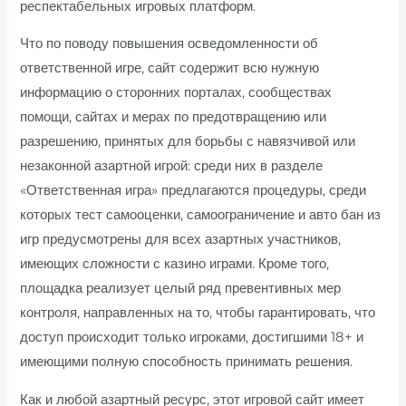
респектабельных игровых платформ.
Что по поводу повышения осведомленности об
ответственной игре, сайт содержит всю нужную
информацию о сторонних порталах, сообществах
помощи, сайтах и мерах по предотвращению или
разрешению, принятых для борьбы с навязчивой или
незаконной азартной игрой: среди них в разделе
«Ответственная игра» предлагаются процедуры, среди
которых тест самооценки, самоограничение и авто бан из
игр предусмотрены для всех азартных участников,
имеющих сложности с казино играми. Кроме того,
площадка реализует целый ряд превентивных мер
контроля, направленных на то, чтобы гарантировать, что
доступ происходит только игроками, достигшими 18+ и
имеющими полную способность принимать решения.
Как и любой азартный ресурс, этот игровой сайт имеет