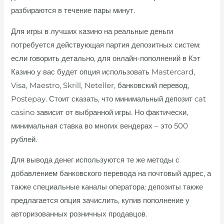
разбираются в течение пары минут.
Для игры в лучших казино на реальные деньги
потребуется действующая партия депозитных систем:
если говорить детально, для онлайн-пополнений в Кэт
Казино у вас будет опция использовать Mastercard,
Visa, Maestro, Skrill, Neteller, банковский перевод,
Postepay. Стоит сказать, что минимальный депозит cat
casino зависит от выбранной игры. Но фактически,
минимальная ставка во многих вендерах – это 500
рублей.
Для вывода денег используются те же методы с
добавлением банковского перевода на почтовый адрес, а
также специальные каналы оператора: депозиты также
предлагается опция зачислить, купив пополнение у
авторизованных розничных продавцов.