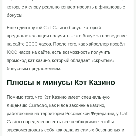
которые к слову реально конвертировать в финансовые
бонусы.
Еще один крутой Cat Casino бонус, который
предлагается опция получить – это бонус за проведение
на сайте 2000 часов. После того, как хайроллер провёл
1000 часов на сайте, есть возможность получить
промокод кэт казино, который обладает «скрытым»
бонусным предложением.
Плюсы и минусы Кэт Казино
Помимо того, что Кэт Казино имеет специальную
лицензию Curacao, как и все законные казино,
работающие на территории Российской Федерации, у Cat
Casino определенно есть все необходимое, чтобы
зарекомендовать себя как одна из самых безопасных и