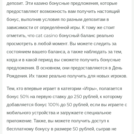
депозит. Эти казино бонусные предложения, которые
предоставляют возможность вам получить настоящий
бонус, выполнив условия по разным депозитам в
зависимости от определённой игры. К тому же стоит
отметить, что cat casino бонусный баланс реально
просмотреть в любой момент. Вы можете следить за
состоянием вашего баланса, а также наблюдать за тем,
когда и в какой период вы сможете получить бонусные
предложения. В основном, они предоставляются в День
Рождения. Их также реально получить для новых игроков.
Тем, кто впервые играет в категории «Игры», полагается
бонус 50% на первую ставку до 250 рублей, к которому
добавляется бонус 100% до 50 рублей, если вы играете с
мобильного устройства и загружаете специальное
приложение. Также, вы можете получить доступ к
бесплатному бонусу в размере 50 рублей, сыграв не