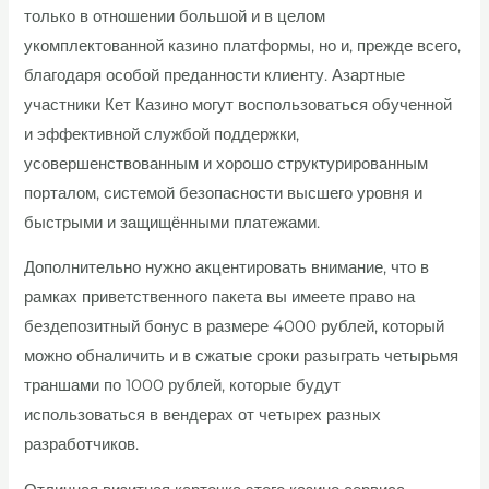
только в отношении большой и в целом
укомплектованной казино платформы, но и, прежде всего,
благодаря особой преданности клиенту. Азартные
участники Кет Казино могут воспользоваться обученной
и эффективной службой поддержки,
усовершенствованным и хорошо структурированным
порталом, системой безопасности высшего уровня и
быстрыми и защищёнными платежами.
Дополнительно нужно акцентировать внимание, что в
рамках приветственного пакета вы имеете право на
бездепозитный бонус в размере 4000 рублей, который
можно обналичить и в сжатые сроки разыграть четырьмя
траншами по 1000 рублей, которые будут
использоваться в вендерах от четырех разных
разработчиков.