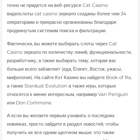
точно не придется на веб-ресурсе Cat Casino:
видеослоты cat casino зеркало созданы более чем 34
операторами и прекрасно организованы благодаря
продвинутым системам поиска и фильтрации.
Фактически, вы можете выбирать слоты через Cat
Casino зеркало по количеству линий, функциональности,
разработчику, а также выбирать тему, которая вас
больше всего забавляет (еда, Египет, Восток, ужасы,
мифология). На сайте Кэт Казино вы найдете Book of Ra,
а также Stardust Evolution а также игры, которые
относятся к менее интересным, например Van Penguin
или Don Corlimone.
А если вы желаете первым узнавать о последних
новинках, просто зайдите в раздел новостей, чтобы
получить их все одним щелчком мыши: это также