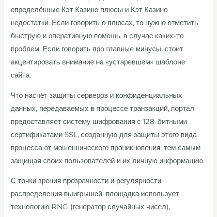
определённые Кэт Казино плюсы и Кэт Казино
недостатки. Если говорить о плюсах, то нужно отметить
быструю и оперативную помощь, в случае каких-то
проблем. Если говорить про главные минусы, стоит
акцентировать внимание на «устаревшем» шаблоне
сайта.
Что насчёт защиты серверов и конфиденциальных
данных, передаваемых в процессе транзакций, портал
предоставляет систему шифрования с 128-битными
сертификатами SSL, созданную для защиты этого вида
процесса от мошеннического проникновения, тем самым
защищая своих пользователей и их личную информацию.
С точки зрения прозрачности и регулярности
распределения выигрышей, площадка использует
технологию RNG (генератор случайных чисел),