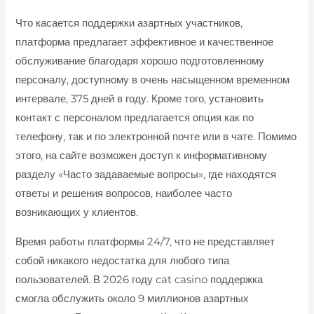
Что касается поддержки азартных участников,
платформа предлагает эффективное и качественное
обслуживание благодаря хорошо подготовленному
персоналу, доступному в очень насыщенном временном
интервале, 375 дней в году. Кроме того, установить
контакт с персоналом предлагается опция как по
телефону, так и по электронной почте или в чате. Помимо
этого, на сайте возможен доступ к информативному
разделу «Часто задаваемые вопросы», где находятся
ответы и решения вопросов, наиболее часто
возникающих у клиентов.
Время работы платформы 24/7, что не представляет
собой никакого недостатка для любого типа
пользователей. В 2026 году cat casino поддержка
смогла обслужить около 9 миллионов азартных