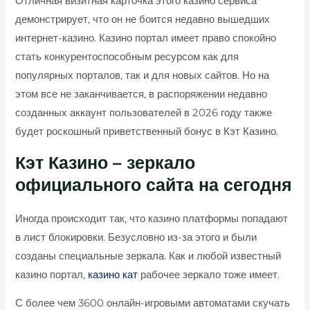
Отличная визитная карточка этого казино сервиса
демонстрирует, что он не боится недавно вышедших
интернет-казино. Казино портал имеет право спокойно
стать конкурентоспособным ресурсом как для
популярных порталов, так и для новых сайтов. Но на
этом все не заканчивается, в распоряжении недавно
созданных аккаунт пользователей в 2026 году также
будет роскошный приветственный бонус в Кэт Казино.
Кэт Казино – зеркало
официального сайта на сегодня
Иногда происходит так, что казино платформы попадают
в лист блокировки. Безусловно из-за этого и были
созданы специальные зеркала. Как и любой известный
казино портал,
казино кат
рабочее зеркало тоже имеет.
С более чем 3600 онлайн-игровыми автоматами скучать