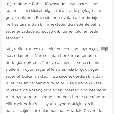
taşımaktadır. Bahis dünyasında kayıt aşamasında
kullanıcıların kişisel bilgilerini dikkatle paylaşmaları
gerekmektedir. Bazı sitelerin üyeleri dolandırdığı
herkes tarafından bilinmektedir. Bu nedenle bahis
severler sadece ad, soyad gibi temel bilgileri teslim
etmelidir.
Müşteriler türkçe rulet siteleri içerisinde oyun çeşitliliği
açısından en sağlam olanları her zaman bir adım
önde görmektedir. Türkiye’de hizmet veren bahis
sitelerinin oyun seçenekleri arasında birçok değerli
seçenek bulunmaktadır. Bu seçeneklerden biri olan
rulet içerisinde, bahis tutkunları kısa sürede yüksek
miktarlarda kazanç elde edebilmektedir. Müşterilerin
rulet oyunundan kazandıkları para herkes tarafından
bilinmektedir. Rulet oyunu oynamak için tercih
edebileceğiniz firmalar arasında Anadolu Casino da