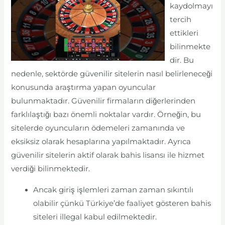
kaydolmayı
tercih
ettikleri
bilinmekte
dir. Bu
nedenle, sektörde güvenilir sitelerin nasıl belirleneceği
konusunda araştırma yapan oyuncular
bulunmaktadır. Güvenilir firmaların diğerlerinden
farklılaştığı bazı önemli noktalar vardır. Örneğin, bu
sitelerde oyuncuların ödemeleri zamanında ve
eksiksiz olarak hesaplarına yapılmaktadır. Ayrıca
güvenilir sitelerin aktif olarak bahis lisansı ile hizmet
verdiği bilinmektedir.
Ancak giriş işlemleri zaman zaman sıkıntılı
olabilir çünkü Türkiye’de faaliyet gösteren bahis
siteleri illegal kabul edilmektedir.