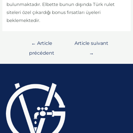
bulunmaktadır. Elbette bunun dışında Türk rulet
siteleri özel çıkardığı bonus fırsatları üyeleri
beklemektedir.
Navigation
←
Article
Article suivant
de
précédent
→
l’article