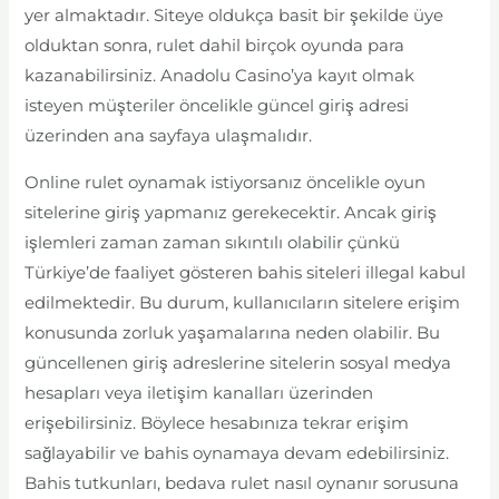
yer almaktadır. Siteye oldukça basit bir şekilde üye
olduktan sonra, rulet dahil birçok oyunda para
kazanabilirsiniz. Anadolu Casino’ya kayıt olmak
isteyen müşteriler öncelikle güncel giriş adresi
üzerinden ana sayfaya ulaşmalıdır.
Online rulet oynamak istiyorsanız öncelikle oyun
sitelerine giriş yapmanız gerekecektir. Ancak giriş
işlemleri zaman zaman sıkıntılı olabilir çünkü
Türkiye’de faaliyet gösteren bahis siteleri illegal kabul
edilmektedir. Bu durum, kullanıcıların sitelere erişim
konusunda zorluk yaşamalarına neden olabilir. Bu
güncellenen giriş adreslerine sitelerin sosyal medya
hesapları veya iletişim kanalları üzerinden
erişebilirsiniz. Böylece hesabınıza tekrar erişim
sağlayabilir ve bahis oynamaya devam edebilirsiniz.
Bahis tutkunları, bedava rulet nasıl oynanır sorusuna