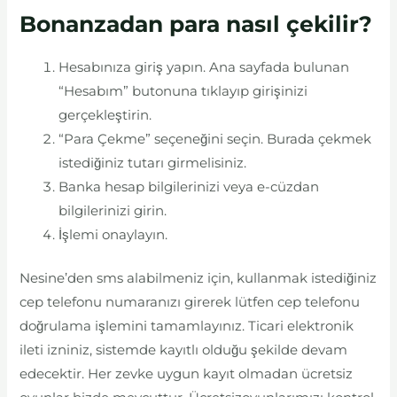
Bonanzadan para nasıl çekilir?
Hesabınıza giriş yapın. Ana sayfada bulunan
“Hesabım” butonuna tıklayıp girişinizi
gerçekleştirin.
“Para Çekme” seçeneğini seçin. Burada çekmek
istediğiniz tutarı girmelisiniz.
Banka hesap bilgilerinizi veya e-cüzdan
bilgilerinizi girin.
İşlemi onaylayın.
Nesine’den sms alabilmeniz için, kullanmak istediğiniz
cep telefonu numaranızı girerek lütfen cep telefonu
doğrulama işlemini tamamlayınız. Ticari elektronik
ileti izniniz, sistemde kayıtlı olduğu şekilde devam
edecektir. Her zevke uygun kayıt olmadan ücretsiz