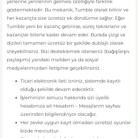
yerlerine yenilerinin gelmesi özelliğiyle farklılık
göstermektedir. Bu mekanik, Tumble olarak bilinir ve
her kazançta size ücretsiz ek döndürme sağlar. Eğer
Tumble yeni bir kazanç getirirse, süreç tekrarlanır ve
kazançlar bitene kadar devam eder. Burada çizgi ve
dizileri tamamen ücretsiz bir şekilde dublajlı olarak
izleyebilirsiniz. Bizi desteklemek isterseniz (bağış/arşiv
paylaşımı) yandaki mailden ya da sosyal
medyalarımızdan iletişime geçebilirsiniz.
Ticari elektronik ileti izniniz, sistemde kayıtlı
olduğu şekilde devam edecektir.
İşleminizin sonucu hakkında sizi üyelik
hesabınıza ait Hesabım – Mesajlarım sayfası
üzerinden bilgilendiriyor olacağız.
Her zevke uygun kayıt olmadan ücretsiz oyunlar
bizde mevcuttur.