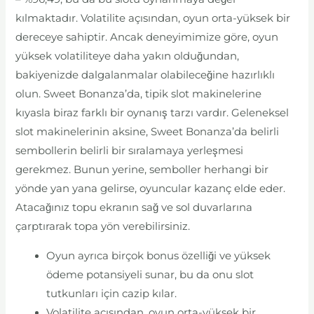
kılmaktadır. Volatilite açısından, oyun orta-yüksek bir
dereceye sahiptir. Ancak deneyimimize göre, oyun
yüksek volatiliteye daha yakın olduğundan,
bakiyenizde dalgalanmalar olabileceğine hazırlıklı
olun. Sweet Bonanza’da, tipik slot makinelerine
kıyasla biraz farklı bir oynanış tarzı vardır. Geleneksel
slot makinelerinin aksine, Sweet Bonanza’da belirli
sembollerin belirli bir sıralamaya yerleşmesi
gerekmez. Bunun yerine, semboller herhangi bir
yönde yan yana gelirse, oyuncular kazanç elde eder.
Atacağınız topu ekranın sağ ve sol duvarlarına
çarptırarak topa yön verebilirsiniz.
Oyun ayrıca birçok bonus özelliği ve yüksek
ödeme potansiyeli sunar, bu da onu slot
tutkunları için cazip kılar.
Volatilite açısından, oyun orta-yüksek bir