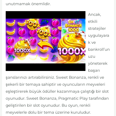
unutmamak önemlidir.
Ancak,
etkili
stratejiler
uygulayara
k ve
bankroll’un
uzu
yöneterek
başarı
şanslarınızı artırabilirsiniz. Sweet Bonanza, renkli ve
şekerli bir temaya sahiptir ve oyuncuların meyveleri
eşleştirerek büyük ödüller kazanmaya çalıştığı bir slot
oyunudur. Sweet Bonanza, Pragmatic Play tarafından
geliştirilen bir slot oyunudur. Bu oyun, renkli
meyvelerle dolu bir tema üzerine kuruludur.