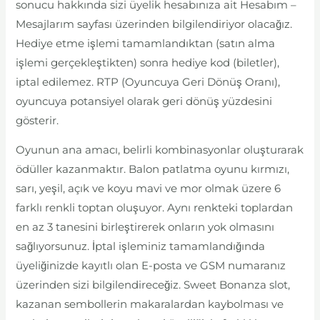
sonucu hakkında sizi üyelik hesabınıza ait Hesabım –
Mesajlarım sayfası üzerinden bilgilendiriyor olacağız.
Hediye etme işlemi tamamlandıktan (satın alma
işlemi gerçekleştikten) sonra hediye kod (biletler),
iptal edilemez. RTP (Oyuncuya Geri Dönüş Oranı),
oyuncuya potansiyel olarak geri dönüş yüzdesini
gösterir.
Oyunun ana amacı, belirli kombinasyonlar oluşturarak
ödüller kazanmaktır. Balon patlatma oyunu kırmızı,
sarı, yeşil, açık ve koyu mavi ve mor olmak üzere 6
farklı renkli toptan oluşuyor. Aynı renkteki toplardan
en az 3 tanesini birleştirerek onların yok olmasını
sağlıyorsunuz. İptal işleminiz tamamlandığında
üyeliğinizde kayıtlı olan E-posta ve GSM numaranız
üzerinden sizi bilgilendireceğiz. Sweet Bonanza slot,
kazanan sembollerin makaralardan kaybolması ve