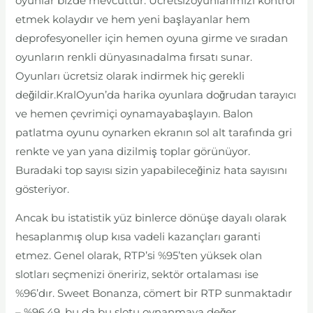
oyunlar bizde mevcuttur. Ücretsizoyunlarımızı kontrol
etmek kolaydır ve hem yeni başlayanlar hem
deprofesyoneller için hemen oyuna girme ve sıradan
oyunların renkli dünyasınadalma fırsatı sunar.
Oyunları ücretsiz olarak indirmek hiç gerekli
değildir.KralOyun’da harika oyunlara doğrudan tarayıcı
ve hemen çevrimiçi oynamayabaşlayın. Balon
patlatma oyunu oynarken ekranın sol alt tarafında gri
renkte ve yan yana dizilmiş toplar görünüyor.
Buradaki top sayısı sizin yapabileceğiniz hata sayısını
gösteriyor.
Ancak bu istatistik yüz binlerce dönüşe dayalı olarak
hesaplanmış olup kısa vadeli kazançları garanti
etmez. Genel olarak, RTP’si %95’ten yüksek olan
slotları seçmenizi öneririz, sektör ortalaması ise
%96’dır. Sweet Bonanza, cömert bir RTP sunmaktadır
– %96,49, bu da bu slotu oynanmaya değer