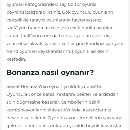
oyunları kategorisindeki sayısız zor oyunla
beyniniziçalıştırabilirsiniz. Çok oyunculu oyunların
veözellikle tarayıcı oyunlarının hayranıysanız,
KralOyun burada da size çokçeşitli harika oyunlar
sunar. KralOyun.com’da harika oyunları çevrimiçi
veücretsiz olarak oynayın ve her gün kendiniz için yeni
trend oyunları veyakanıtlanmış oyun klasiklerini
keşfedin.
Bonanza nasıl oynanır?
Sweet Bonanza'nın oynanışı oldukça basittir.
Oyuncular, önce bahis miktarını belirler ve ardından
spin düğmesine basarlar. Sembollerin belirli
kombinasyonlarını elde ettiğinizde, kazançlarınız
hesabınıza eklenir. Oyunda aynı sembollerin yan yana
gelmesi önemlidir, çünkü bu şekilde büyük kazançlar