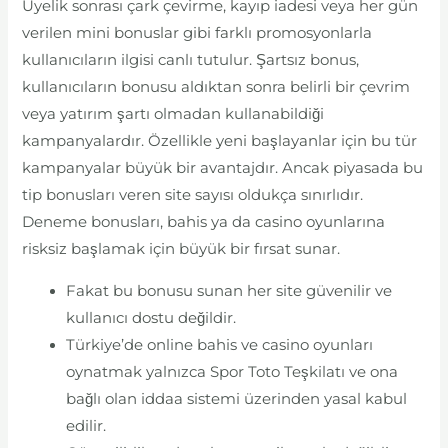
Üyelik sonrası çark çevirme, kayıp iadesi veya her gün
verilen mini bonuslar gibi farklı promosyonlarla
kullanıcıların ilgisi canlı tutulur. Şartsız bonus,
kullanıcıların bonusu aldıktan sonra belirli bir çevrim
veya yatırım şartı olmadan kullanabildiği
kampanyalardır. Özellikle yeni başlayanlar için bu tür
kampanyalar büyük bir avantajdır. Ancak piyasada bu
tip bonusları veren site sayısı oldukça sınırlıdır.
Deneme bonusları, bahis ya da casino oyunlarına
risksiz başlamak için büyük bir fırsat sunar.
Fakat bu bonusu sunan her site güvenilir ve
kullanıcı dostu değildir.
Türkiye’de online bahis ve casino oyunları
oynatmak yalnızca Spor Toto Teşkilatı ve ona
bağlı olan iddaa sistemi üzerinden yasal kabul
edilir.