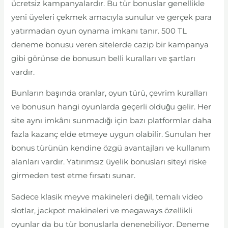
ücretsiz kampanyalardır. Bu tür bonuslar genellikle
yeni üyeleri çekmek amacıyla sunulur ve gerçek para
yatırmadan oyun oynama imkanı tanır. 500 TL
deneme bonusu veren sitelerde cazip bir kampanya
gibi görünse de bonusun belli kuralları ve şartları
vardır.
Bunların başında oranlar, oyun türü, çevrim kuralları
ve bonusun hangi oyunlarda geçerli olduğu gelir. Her
site aynı imkânı sunmadığı için bazı platformlar daha
fazla kazanç elde etmeye uygun olabilir. Sunulan her
bonus türünün kendine özgü avantajları ve kullanım
alanları vardır. Yatırımsız üyelik bonusları siteyi riske
girmeden test etme fırsatı sunar.
Sadece klasik meyve makineleri değil, temalı video
slotlar, jackpot makineleri ve megaways özellikli
oyunlar da bu tür bonuslarla denenebiliyor. Deneme