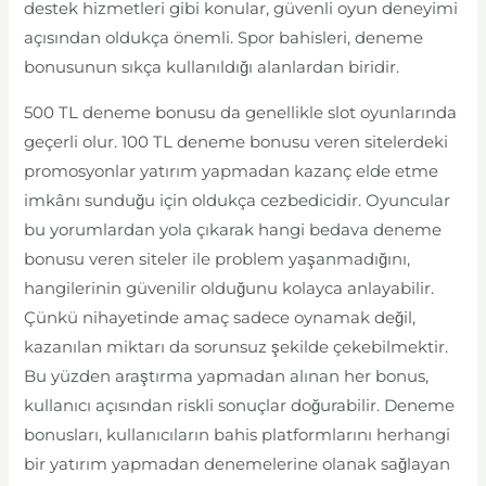
destek hizmetleri gibi konular, güvenli oyun deneyimi
açısından oldukça önemli. Spor bahisleri, deneme
bonusunun sıkça kullanıldığı alanlardan biridir.
500 TL deneme bonusu da genellikle slot oyunlarında
geçerli olur. 100 TL deneme bonusu veren sitelerdeki
promosyonlar yatırım yapmadan kazanç elde etme
imkânı sunduğu için oldukça cezbedicidir. Oyuncular
bu yorumlardan yola çıkarak hangi bedava deneme
bonusu veren siteler ile problem yaşanmadığını,
hangilerinin güvenilir olduğunu kolayca anlayabilir.
Çünkü nihayetinde amaç sadece oynamak değil,
kazanılan miktarı da sorunsuz şekilde çekebilmektir.
Bu yüzden araştırma yapmadan alınan her bonus,
kullanıcı açısından riskli sonuçlar doğurabilir. Deneme
bonusları, kullanıcıların bahis platformlarını herhangi
bir yatırım yapmadan denemelerine olanak sağlayan