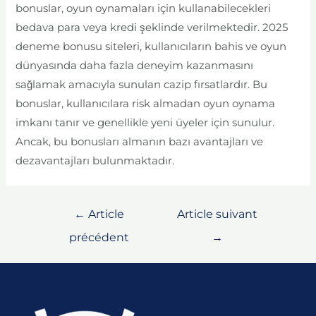
bonuslar, oyun oynamaları için kullanabilecekleri
bedava para veya kredi şeklinde verilmektedir. 2025
deneme bonusu siteleri, kullanıcıların bahis ve oyun
dünyasında daha fazla deneyim kazanmasını
sağlamak amacıyla sunulan cazip fırsatlardır. Bu
bonuslar, kullanıcılara risk almadan oyun oynama
imkanı tanır ve genellikle yeni üyeler için sunulur.
Ancak, bu bonusları almanın bazı avantajları ve
dezavantajları bulunmaktadır.
Navigation
←
Article
Article suivant
de
précédent
→
l’article