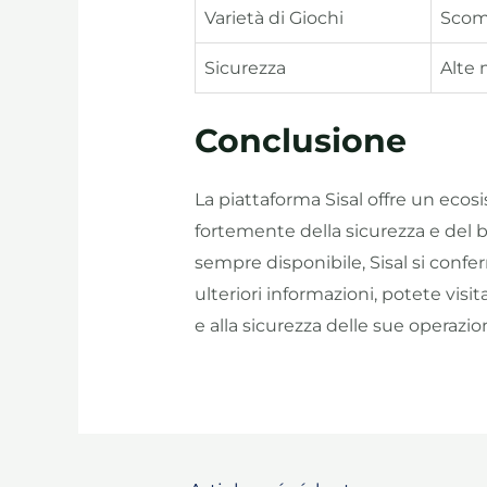
Varietà di Giochi
Scomm
Sicurezza
Alte 
Conclusione
La piattaforma Sisal offre un eco
fortemente della sicurezza e del 
sempre disponibile, Sisal si confe
ulteriori informazioni, potete visi
e alla sicurezza delle sue operazio
Navigation