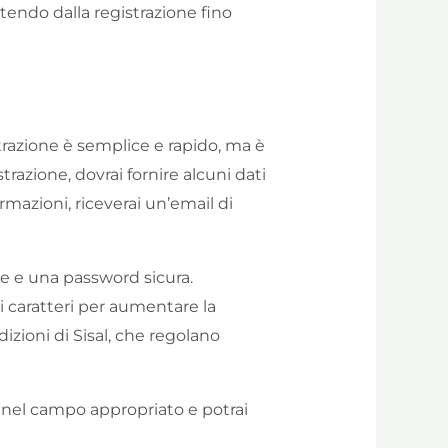
tendo dalla registrazione fino
istrazione è semplice e rapido, ma è
azione, dovrai fornire alcuni dati
rmazioni, riceverai un’email di
e e una password sicura.
i caratteri per aumentare la
izioni di Sisal, che regolano
li nel campo appropriato e potrai