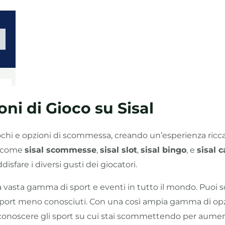
oni di Gioco su Sisal
chi e opzioni di scommessa, creando un’esperienza ricca e
e come
sisal scommesse
,
sisal slot
,
sisal bingo
, e
sisal 
isfare i diversi gusti dei giocatori.
vasta gamma di sport e eventi in tutto il mondo. Puoi s
li sport meno conosciuti. Con una così ampia gamma di op
noscere gli sport su cui stai scommettendo per aumentare