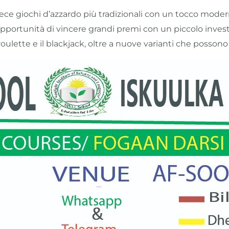
nvece giochi d’azzardo più tradizionali con un tocco mode
’opportunità di vincere grandi premi con un piccolo investi
 roulette e il blackjack, oltre a nuove varianti che possono