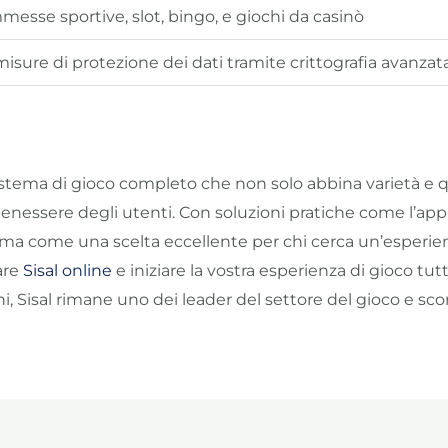
esse sportive, slot, bingo, e giochi da casinò
misure di protezione dei dati tramite crittografia avanzat
sistema di gioco completo che non solo abbina varietà e 
benessere degli utenti. Con soluzioni pratiche come l’app
rma come una scelta eccellente per chi cerca un’esperienz
tare
Sisal online
e iniziare la vostra esperienza di gioco tutt’
ni, Sisal rimane uno dei leader del settore del gioco e sc