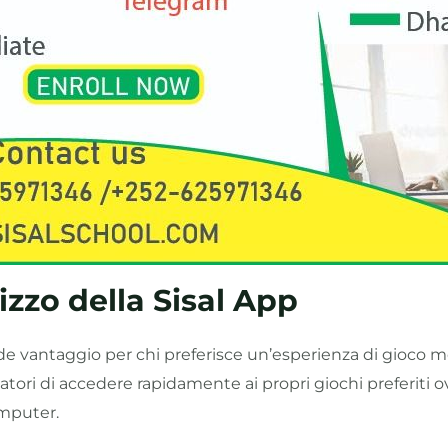
izzo della Sisal App
 vantaggio per chi preferisce un’esperienza di gioco mo
atori di accedere rapidamente ai propri giochi preferiti 
mputer.