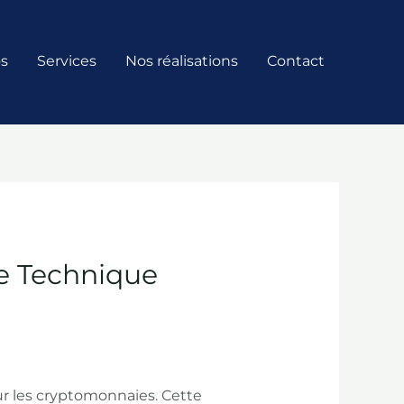
os
Services
Nos réalisations
Contact
de Technique
ur les cryptomonnaies. Cette