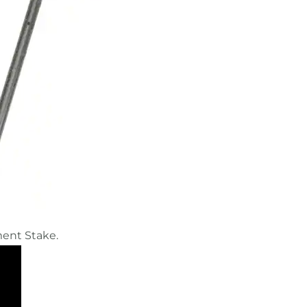
ment Stake.