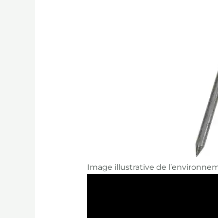
Image illustrative de l’environne