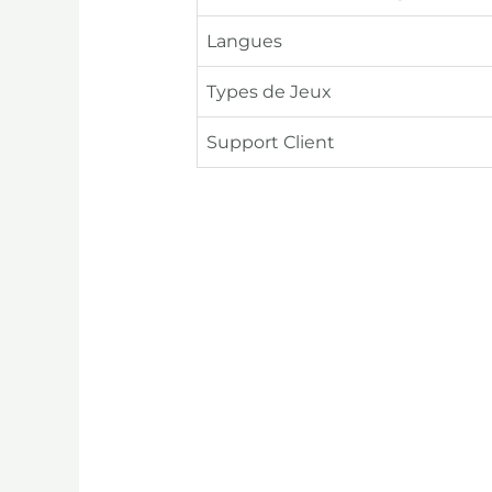
Langues
Types de Jeux
Support Client