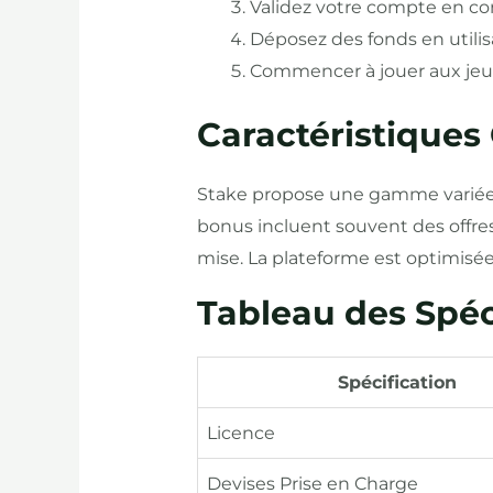
Validez votre compte en con
Déposez des fonds en utili
Commencer à jouer aux jeu
Caractéristiques 
Stake propose une gamme variée d
bonus incluent souvent des offres
mise. La plateforme est optimisée 
Tableau des Spéc
Spécification
Licence
Devises Prise en Charge