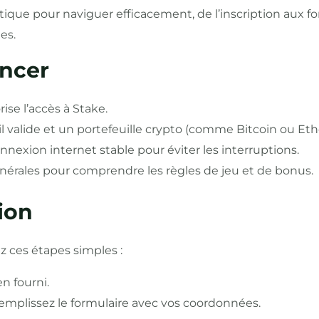
ique pour naviguer efficacement, de l’inscription aux fo
es.
ncer
ise l’accès à Stake.
l valide et un portefeuille crypto (comme Bitcoin ou Et
nnexion internet stable pour éviter les interruptions.
nérales pour comprendre les règles de jeu et de bonus.
ion
ez ces étapes simples :
ien fourni.
t remplissez le formulaire avec vos coordonnées.