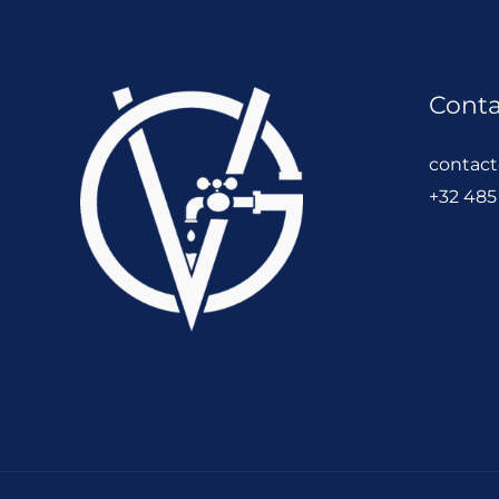
Conta
contac
+32 485