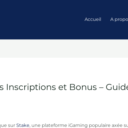
Accueil
A prop
es Inscriptions et Bonus – Gui
que sur
Stake
, une plateforme iGaming populaire axée s