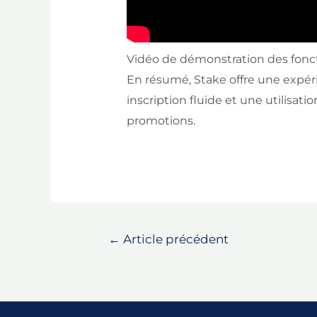
Vidéo de démonstration des fonct
En résumé, Stake offre une expér
inscription fluide et une utilisat
promotions.
Navigation
←
Article précédent
de
l’article