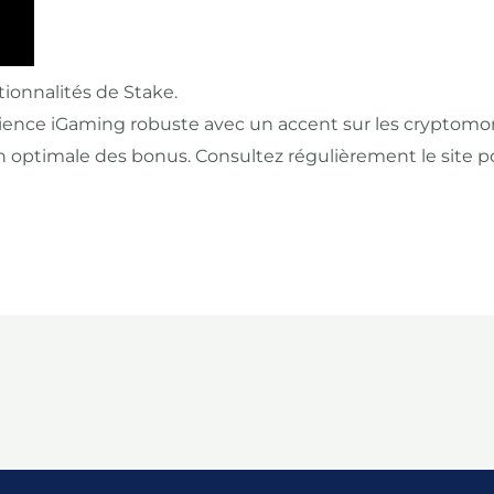
ionnalités de Stake.
ience iGaming robuste avec un accent sur les cryptomo
ion optimale des bonus. Consultez régulièrement le site p