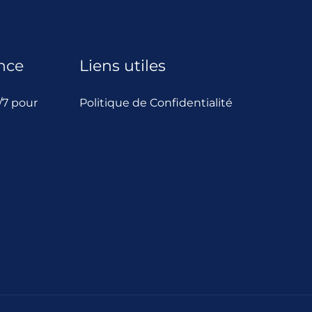
nce
Liens utiles
7 pour
Politique de Confidentialité