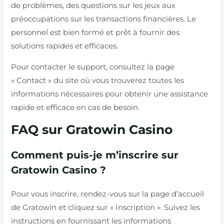
de problèmes, des questions sur les jeux aux
préoccupations sur les transactions financières. Le
personnel est bien formé et prêt à fournir des
solutions rapides et efficaces.
Pour contacter le support, consultez la page
« Contact » du site où vous trouverez toutes les
informations nécessaires pour obtenir une assistance
rapide et efficace en cas de besoin.
FAQ sur Gratowin Casino
Comment puis-je m’inscrire sur
Gratowin Casino ?
Pour vous inscrire, rendez-vous sur la page d’accueil
de Gratowin et cliquez sur « Inscription ». Suivez les
instructions en fournissant les informations