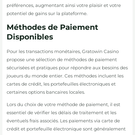
préférences, augmentant ainsi votre plaisir et votre
potentiel de gains sur la plateforme.
Méthodes de Paiement
Disponibles
Pour les transactions monétaires, Gratowin Casino
propose une sélection de méthodes de paiement
sécurisées et pratiques pour répondre aux besoins des
joueurs du monde entier. Ces méthodes incluent les
cartes de crédit, les portefeuilles électroniques et
certaines options bancaires locales.
Lors du choix de votre méthode de paiement, il est
essentiel de vérifier les délais de traitement et les
éventuels frais associés. Les paiements via carte de
crédit et portefeuille électronique sont généralement