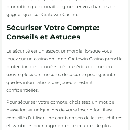
promotion qui pourrait augmenter vos chances de
gagner gros sur Gratowin Casino.
Sécuriser Votre Compte:
Conseils et Astuces
La sécurité est un aspect primordial lorsque vous
jouez sur un casino en ligne. Gratowin Casino prend la
protection des données très au sérieux et met en
œuvre plusieurs mesures de sécurité pour garantir
que les informations des joueurs restent
confidentielles.
Pour sécuriser votre compte, choisissez un mot de
passe fort et unique lors de votre inscription. Il est
conseillé d’utiliser une combinaison de lettres, chiffres
et symboles pour augmenter la sécurité. De plus,