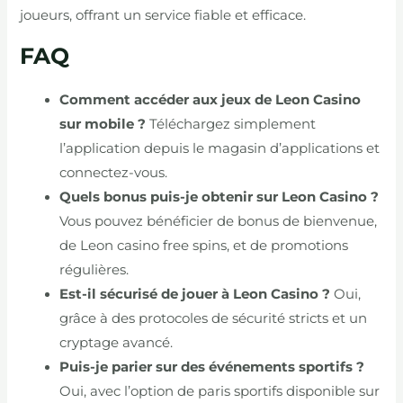
joueurs, offrant un service fiable et efficace.
FAQ
Comment accéder aux jeux de Leon Casino
sur mobile ?
Téléchargez simplement
l’application depuis le magasin d’applications et
connectez-vous.
Quels bonus puis-je obtenir sur Leon Casino ?
Vous pouvez bénéficier de bonus de bienvenue,
de Leon casino free spins, et de promotions
régulières.
Est-il sécurisé de jouer à Leon Casino ?
Oui,
grâce à des protocoles de sécurité stricts et un
cryptage avancé.
Puis-je parier sur des événements sportifs ?
Oui, avec l’option de paris sportifs disponible sur