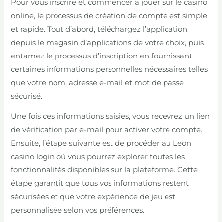
Pour vous inscrire et commencer à jouer sur le casino
online, le processus de création de compte est simple
et rapide. Tout d’abord, téléchargez l’application
depuis le magasin d’applications de votre choix, puis
entamez le processus d’inscription en fournissant
certaines informations personnelles nécessaires telles
que votre nom, adresse e-mail et mot de passe
sécurisé.
Une fois ces informations saisies, vous recevrez un lien
de vérification par e-mail pour activer votre compte.
Ensuite, l’étape suivante est de procéder au Leon
casino login où vous pourrez explorer toutes les
fonctionnalités disponibles sur la plateforme. Cette
étape garantit que tous vos informations restent
sécurisées et que votre expérience de jeu est
personnalisée selon vos préférences.