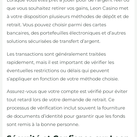
Lorsque vous êtes prêt à jouer pour de l’argent réel ou
que vous souhaitez retirer vos gains, Leon Casino met
à votre disposition plusieurs méthodes de dépôt et de
retrait. Vous pouvez choisir parmi des cartes
bancaires, des portefeuilles électroniques et d’autres
solutions sécurisées de transfert d’argent.
Les transactions sont généralement traitées
rapidement, mais il est important de vérifier les
éventuelles restrictions ou délais qui peuvent
s’appliquer en fonction de votre méthode choisie.
Assurez-vous que votre compte est vérifié pour éviter
tout retard lors de votre demande de retrait. Ce
processus de vérification inclut souvent la fourniture
de documents d’identité pour garantir que les fonds
sont remis à la bonne personne.