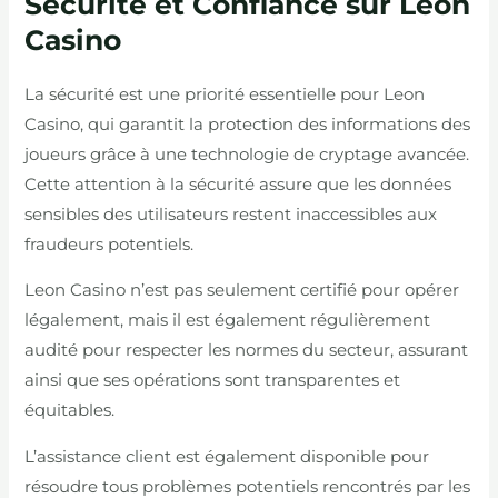
Sécurité et Confiance sur Leon
Casino
La sécurité est une priorité essentielle pour Leon
Casino, qui garantit la protection des informations des
joueurs grâce à une technologie de cryptage avancée.
Cette attention à la sécurité assure que les données
sensibles des utilisateurs restent inaccessibles aux
fraudeurs potentiels.
Leon Casino n’est pas seulement certifié pour opérer
légalement, mais il est également régulièrement
audité pour respecter les normes du secteur, assurant
ainsi que ses opérations sont transparentes et
équitables.
L’assistance client est également disponible pour
résoudre tous problèmes potentiels rencontrés par les