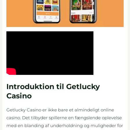
Introduktion til Getlucky
Casino
Getlucky Casino er ikke bare et almindeligt online
casino. Det tilbyder spillerne en fængslende oplevelse
med en blanding af underholdning og muligheder for