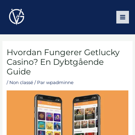
Aller
au
contenu
MAI
ME
Hvordan Fungerer Getlucky
Casino? En Dybtgående
Guide
/
Non classé
/ Par
wpadminne