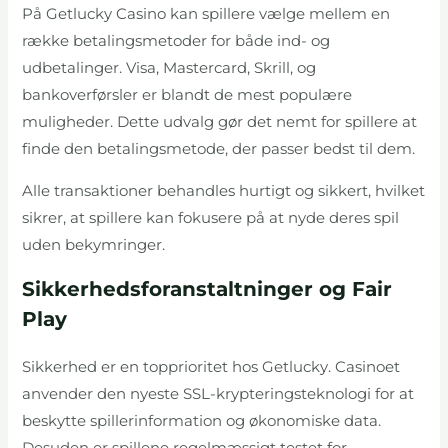
På Getlucky Casino kan spillere vælge mellem en
række betalingsmetoder for både ind- og
udbetalinger. Visa, Mastercard, Skrill, og
bankoverførsler er blandt de mest populære
muligheder. Dette udvalg gør det nemt for spillere at
finde den betalingsmetode, der passer bedst til dem.
Alle transaktioner behandles hurtigt og sikkert, hvilket
sikrer, at spillere kan fokusere på at nyde deres spil
uden bekymringer.
Sikkerhedsforanstaltninger og Fair
Play
Sikkerhed er en topprioritet hos Getlucky. Casinoet
anvender den nyeste SSL-krypteringsteknologi for at
beskytte spillerinformation og økonomiske data.
Desuden er spillene regelmæssigt testet for