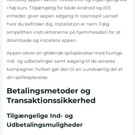
i høj kurs. Tilgængelig for både Android og iOS
enheder, giver appen adgang til casinospil uanset
hvor du befinder dig. Installation er nem: Følg
simpelthen instruktionerne på hjemmesiden for at
downloade og installere appen.
Appen sikrer en glidende spiloplevelse med hurtige
ind- og udbetalinger samt adgang til de seneste
kampagner, hvilket gør den til en uundværlig del af
din spilleoplevelse.
Betalingsmetoder og
Transaktionssikkerhed
Tilgængelige Ind- og
Udbetalingsmuligheder