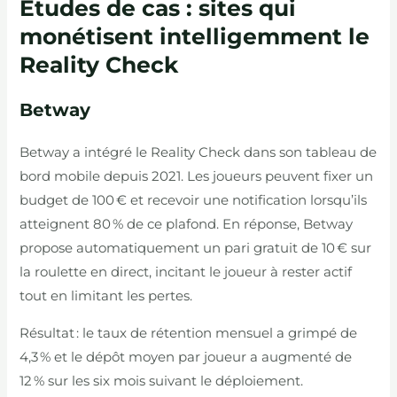
Études de cas : sites qui
monétisent intelligemment le
Reality Check
Betway
Betway a intégré le Reality Check dans son tableau de
bord mobile depuis 2021. Les joueurs peuvent fixer un
budget de 100 € et recevoir une notification lorsqu’ils
atteignent 80 % de ce plafond. En réponse, Betway
propose automatiquement un pari gratuit de 10 € sur
la roulette en direct, incitant le joueur à rester actif
tout en limitant les pertes.
Résultat : le taux de rétention mensuel a grimpé de
4,3 % et le dépôt moyen par joueur a augmenté de
12 % sur les six mois suivant le déploiement.