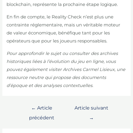
blockchain, représente la prochaine étape logique.
En fin de compte, le Reality Check n’est plus une
contrainte réglementaire, mais un véritable moteur
de valeur économique, bénéfique tant pour les
opérateurs que pour les joueurs responsables.
Pour approfondir le sujet ou consulter des archives
historiques liées à l’évolution du jeu en ligne, vous
pouvez également visiter Archives Carmel Lisieux, une
ressource neutre qui propose des documents
d’époque et des analyses contextuelles.
Navigation
←
Article
Article suivant
de
précédent
→
l’article