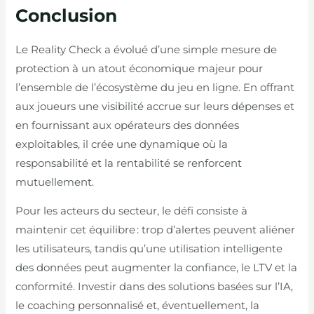
Conclusion
Le Reality Check a évolué d’une simple mesure de
protection à un atout économique majeur pour
l’ensemble de l’écosystème du jeu en ligne. En offrant
aux joueurs une visibilité accrue sur leurs dépenses et
en fournissant aux opérateurs des données
exploitables, il crée une dynamique où la
responsabilité et la rentabilité se renforcent
mutuellement.
Pour les acteurs du secteur, le défi consiste à
maintenir cet équilibre : trop d’alertes peuvent aliéner
les utilisateurs, tandis qu’une utilisation intelligente
des données peut augmenter la confiance, le LTV et la
conformité. Investir dans des solutions basées sur l’IA,
le coaching personnalisé et, éventuellement, la