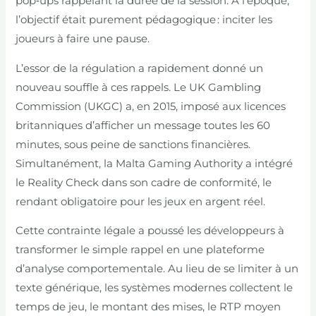
pop‑ups rappelant la durée de la session. À l’époque,
l’objectif était purement pédagogique : inciter les
joueurs à faire une pause.
L’essor de la régulation a rapidement donné un
nouveau souffle à ces rappels. Le UK Gambling
Commission (UKGC) a, en 2015, imposé aux licences
britanniques d’afficher un message toutes les 60
minutes, sous peine de sanctions financières.
Simultanément, la Malta Gaming Authority a intégré
le Reality Check dans son cadre de conformité, le
rendant obligatoire pour les jeux en argent réel.
Cette contrainte légale a poussé les développeurs à
transformer le simple rappel en une plateforme
d’analyse comportementale. Au lieu de se limiter à un
texte générique, les systèmes modernes collectent le
temps de jeu, le montant des mises, le RTP moyen